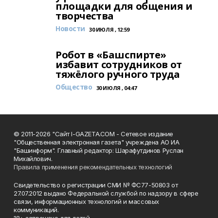
площадки для общения и
творчества
Новости
30 ИЮЛЯ , 12:59
Робот в «Башспирте»
избавит сотрудников от
тяжёлого ручного труда
Общество
30 ИЮЛЯ , 04:47
© 2011-2026 "Сайт I-GAZETA.COM - Сетевое издание
"Общественная электронная газета" учреждена АО ИА
"Башинформ". Главный редактор: Шарафутдинов Руслан
Михайлович.
Правила применения рекомендательных технологий
Свидетельство о регистрации СМИ № ФС77-50803 от
27.07.2012 выдано Федеральной службой по надзору в сфере
связи, информационных технологий и массовых
коммуникаций.