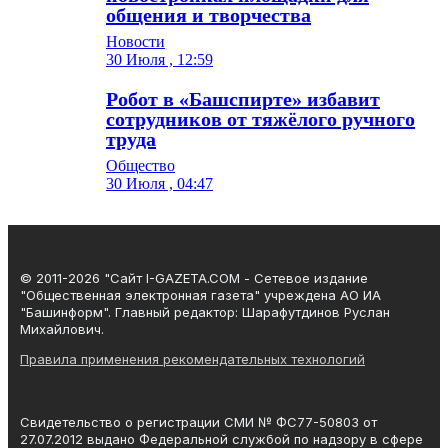
общения и творчества
Новости
30 Июля , 12:59
Робот в «Башспирте» избавит
сотрудников от тяжёлого ручного
труда
Общество
30 Июля , 04:47
© 2011-2026 "Сайт I-GAZETA.COM - Сетевое издание
"Общественная электронная газета" учреждена АО ИА
"Башинформ". Главный редактор: Шарафутдинов Руслан
Михайлович.
Правила применения рекомендательных технологий
Свидетельство о регистрации СМИ № ФС77-50803 от
27.07.2012 выдано Федеральной службой по надзору в сфере