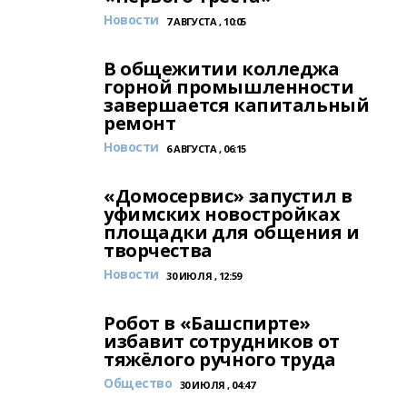
Новости
7 АВГУСТА , 10:05
В общежитии колледжа
горной промышленности
завершается капитальный
ремонт
Новости
6 АВГУСТА , 06:15
«Домосервис» запустил в
уфимских новостройках
площадки для общения и
творчества
Новости
30 ИЮЛЯ , 12:59
Робот в «Башспирте»
избавит сотрудников от
тяжёлого ручного труда
Общество
30 ИЮЛЯ , 04:47