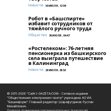
Новости
30 ИЮЛЯ , 12:59
Робот в «Башспирте»
избавит сотрудников от
тяжёлого ручного труда
Общество
30 ИЮЛЯ , 04:47
«Ростелеком»: 76-летняя
пенсионерка из башкирского
села выиграла путешествие
в Калининград
Новости
28 ИЮЛЯ , 05:53
© 2011-2026 "Сайт I-GAZETA.COM - Сетевое издание
"Общественная электронная газета" учреждена АО ИА
"Башинформ". Главный редактор: Шарафутдинов Руслан
Михайлович.
Правила применения рекомендательных технологий