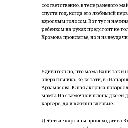
соответственно, в теле раненого м
спустя год, когда его любимый пер
взрослым голосом. Вот тут и начин
ребенком на руках предстоит не то
Хромова проклятье, но и из неудач
Удивительно, что мама Вани так и 
оперативника. Ее, кстати, в «Напа
Арзамасова. Юная актриса повзросл
мамы. На съемочной площадке ей д
карьере, да и в жизни впервые.
Действие картины происходит во В