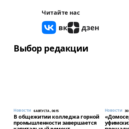
Читайте нас
Выбор редакции
Новости
Новости
6 АВГУСТА , 06:15
30
В общежитии колледжа горной
«Домосер
промышленности завершается
уфимски
капитальный ремонт
площадк