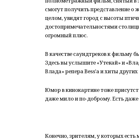
полнометражный фильм, снятый в э
смогут получить представление о ж
целом, увидят город с высоты птич
достопримечательностями столицы
огромный плюс.
В качестве саундтреков к фильму 
Здесь вы услышите «Утекай» и «Вла
Влада» репера Bess’а и хиты других
Юмор в кинокартине тоже присутст
даже мило и по-доброму. Есть даж
Конечно, зрителям, у которых есть 