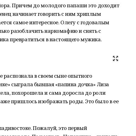
айора. Причем до молодого папаши это доходит
венец начинает говорить с ним хриплым
ается самое интересное. Олегу с годовалым
лько разоблачить наркомафию и снять с
ника превратиться в настоящего мужика.
не распознала в своем сыне опытного
рнике» сыграла бывшая «папина дочка» Лиза
ела, похорошела и сама доросла до роли
аже пришлось изображать роды. Это было в ее
ладивостоке. Пожалуй, это первый