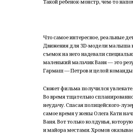
Такой ребенок-монстр, чем-то на
Что самое интересное, реальные де
Движения для 3D-модели малыша в
съемок на него надевали специальн
маленький мальчик Ваня — это рез
Гармаш — Петров и целой команды 
Сюжет фильма получился увлекате
Во время тщательно спланированн
неудачу. Спасая полицейского-лузер
самое время у жены Олега Кати нач
Ваня. Вот только колдунья, котору
и майора местами. Хромов оказывае