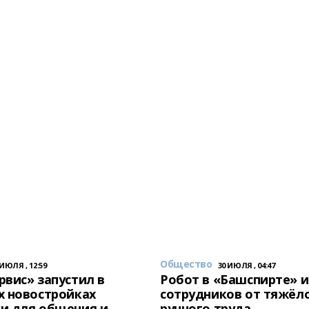
Общество
 ИЮЛЯ , 12:59
30 ИЮЛЯ , 04:47
вис» запустил в
Робот в «Башспирте» 
х новостройках
сотрудников от тяжёл
и для общения и
ручного труда