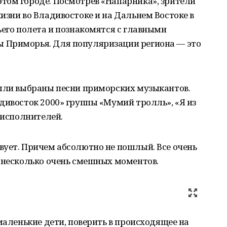
том городе. Посмотрев «Напарника», зрители
изни во Владивостоке и на Дальнем Востоке в
ьего полета и познакомятся с главными
 Приморья. Для популяризации региона — это
были выбраны песни приморских музыкантов.
дивосток 2000» группы «Мумий тролль», «Я из
 исполнителей.
вует. Причем абсолютно не пошлый. Все очень
е несколько очень смешных моментов.
маленькие дети, поверить в происходящее на