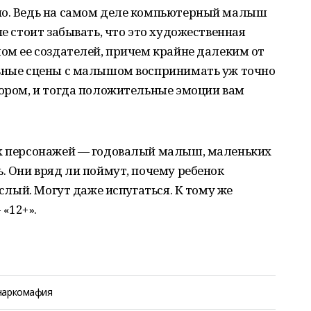
но. Ведь на самом деле компьютерный малыш
не стоит забывать, что это художественная
лом ее создателей, причем крайне далеким от
льные сцены с малышом воспринимать уж точно
мором, и тогда положительные эмоции вам
ых персонажей — годовалый малыш, маленьких
ь. Они вряд ли поймут, почему ребенок
ослый. Могут даже испугаться. К тому же
«12+».
наркомафия