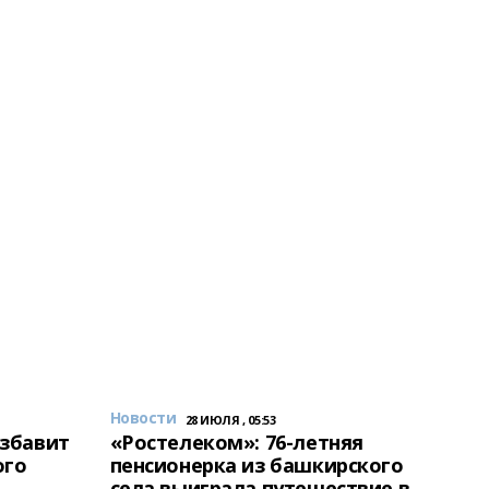
Новости
28 ИЮЛЯ , 05:53
избавит
«Ростелеком»: 76-летняя
ого
пенсионерка из башкирского
села выиграла путешествие в