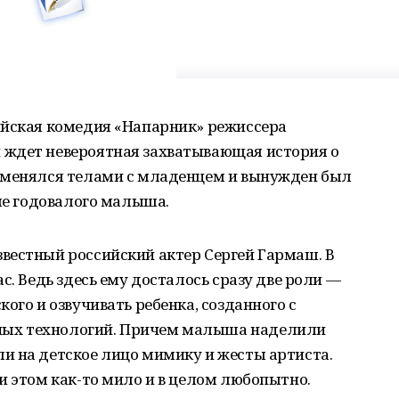
ийская комедия «Напарник» режиссера
 ждет невероятная захватывающая история о
оменялся телами с младенцем и вынужден был
еле годовалого малыша.
вестный российский актер Сергей Гармаш. В
с. Ведь здесь ему досталось сразу две роли —
ого и озвучивать ребенка, созданного с
ых технологий. Причем малыша наделили
и на детское лицо мимику и жесты артиста.
и этом как-то мило и в целом любопытно.