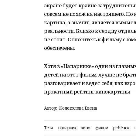
экране будет крайне затруднитель
совсем не похож на настоящего. Но 
картина, а значит, является вымыс
реальности. Близко к сердцу отде
не стоит. Отнеситесь к фильму с ю
обеспечены.
Хотя в «Напарнике» один из главн
детей на этот фильм лучше не брат
разговаривает и ведет себя, как взр
прокатный рейтинг кинокартины — 
Автор:
Колоколова Елена
Теги:
напарник
кино
фильм
ребёнок