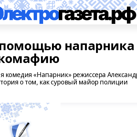
с помощью напарника
ркомафию
кая комедия «Напарник» режиссера Александ
тория о том, как суровый майор полиции