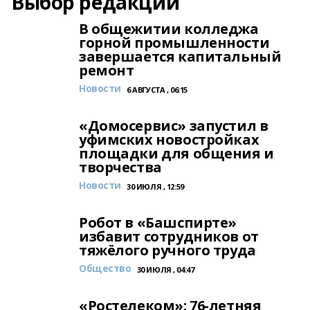
Выбор редакции
В общежитии колледжа
горной промышленности
завершается капитальный
ремонт
Новости
6 АВГУСТА , 06:15
«Домосервис» запустил в
уфимских новостройках
площадки для общения и
творчества
Новости
30 ИЮЛЯ , 12:59
Робот в «Башспирте»
избавит сотрудников от
тяжёлого ручного труда
Общество
30 ИЮЛЯ , 04:47
«Ростелеком»: 76-летняя