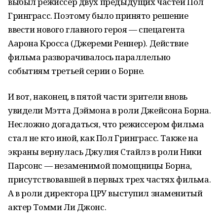
выбыл режиссер двух предыдущих частей Пол
Гринграсс. Поэтому было принято решение
ввести нового главного героя — спецагента
Аарона Кросса (Джереми Реннер). Действие
фильма разворачивалось параллельно
событиям третьей серии о Борне.
И вот, наконец, в пятой части зрители вновь
увидели Мэтта Дэймона в роли Джейсона Борна.
Несложно догадаться, что режиссером фильма
стал не кто иной, как Пол Гринграсс. Также на
экраны вернулась Джулия Стайлз в роли Ники
Парсонс — незаменимой помощницы Борна,
присутствовавшей в первых трех частях фильма.
А в роли директора ЦРУ выступил знаменитый
актер Томми Ли Джонс.