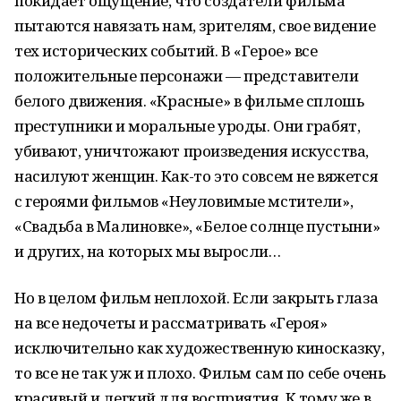
покидает ощущение, что создатели фильма
пытаются навязать нам, зрителям, свое видение
тех исторических событий. В «Герое» все
положительные персонажи — представители
белого движения. «Красные» в фильме сплошь
преступники и моральные уроды. Они грабят,
убивают, уничтожают произведения искусства,
насилуют женщин. Как-то это совсем не вяжется
с героями фильмов «Неуловимые мстители»,
«Свадьба в Малиновке», «Белое солнце пустыни»
и других, на которых мы выросли…
Но в целом фильм неплохой. Если закрыть глаза
на все недочеты и рассматривать «Героя»
исключительно как художественную киносказку,
то все не так уж и плохо. Фильм сам по себе очень
красивый и легкий для восприятия. К тому же в