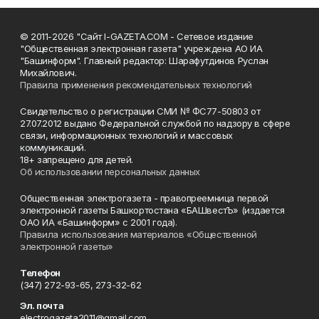
© 2011-2026 "Сайт I-GAZETA.COM - Сетевое издание
"Общественная электронная газета" учреждена АО ИА
"Башинформ". Главный редактор: Шарафутдинов Руслан
Михайлович.
Правила применения рекомендательных технологий
Свидетельство о регистрации СМИ № ФС77-50803 от
27.07.2012 выдано Федеральной службой по надзору в сфере
связи, информационных технологий и массовых
коммуникаций.
18+ запрещено для детей.
Об использовании персональных данных
Общественная электрогазета - правопреемница первой
электронной газеты Башкортостана «БАШвестЪ» (издается
ОАО ИА «Башинформ» с 2001 года).
Правила использования материалов «Общественной
электронной газеты»
Телефон
(347) 272-93-65, 273-32-62
Эл. почта
electrogazeta2011@gmail.com