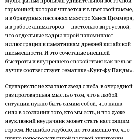
мультфильм пронизан удивительной восточной
гармонией, которая читается и в цветовой гамме,
и в бравурных пассажах маэстро Ханса Циммера,
и в работе аниматоров — настолько виртуозной,
что отдельные кадры порой напоминают
иллюстрации к памятникам древней китайской
письменности. И это сочетание внешней
быстроты и внутреннего спокойствия как нельзя
лучше соответствует тематике «Кунг-фу Панды».
Сценаристы не хватают звезд с неба, в очередной
раз проговаривая мысль о том, что в любой
ситуации нужно быть самим собой, что наша
сила в осознании того, кто мы есть, и что даже
неуклюжий неудачник может стать настоящим
героем. Не шибко глубоко, но это именно то, что
нужно непосредственной целевой аудитории.