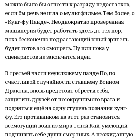
можно было бы отнести к разряду недостатков,
если бы речь не шла о мультфильме. Тем более, о
«Кунг-фу Панде». Неоднократно проверенная
машинерия будет работать здесь до тех пор,
пока бесконечно подрастающий юный зритель
будет готов это смотреть. Ну или пока у
сценаристов не закончатся идеи.
В третьей части неуклюжему панде По, по
счастливой случайности ставшему Воином
Дракона, вновь предстоит обрести себя,
защитить друзей от несокрушимого врага и
подняться ещё на одну ступень познания кунг-
фу. Его противником на этот раз становится
всемогущий воин из мира теней Кай, умеющий
подчинять себе души смертных. А неожиданную