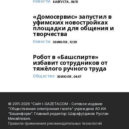
Новости
6 АВГУСТА , 06:15
«Домосервис» запустил в
уфимских новостройках
площадки для общения и
творчества
Новости
30 ИЮЛЯ , 12:59
Робот в «Башспирте»
избавит сотрудников от
тяжёлого ручного труда
Общество
30 ИЮЛЯ , 04:47
© 2011-2026 "Сайт I-GAZETA.COM - Сетевое издание
"Общественная электронная газета" учреждена АО ИА
"Башинформ". Главный редактор: Шарафутдинов Руслан
Михайлович.
Правила применения рекомендательных технологий