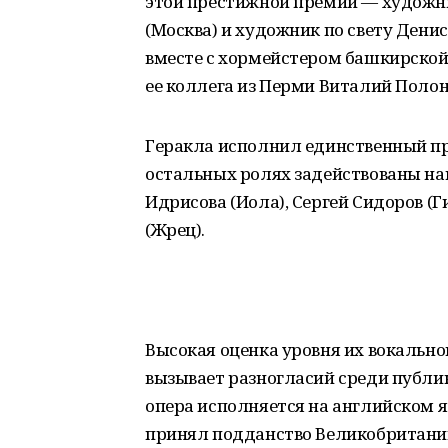
этой престижной премии — художн
(Москва) и художник по свету Денис
вместе с хормейстером башкирско
ее коллега из Перми Виталий Полон
Геракла исполнил единственный пр
остальных ролях задействованы на
Идрисова (Иола), Сергей Сидоров (Г
(Жрец).
Высокая оценка уровня их вокальног
вызывает разногласий среди публики
опера исполняется на английском я
принял подданство Великобритании