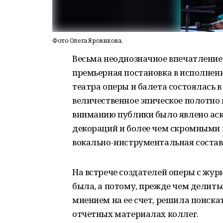
Фото Олега Яровикова.
Весьма неоднозначное впечатление 
премьерная постановка в исполнен
театра оперы и балета состоялась в
величественное эпическое полотно 
вниманию публики было явлено ас
декораций и более чем скромными
вокально-инструментальная соста
На встрече создателей оперы с жу
была, а потому, прежде чем делит
мнением на ее счет, решила поиск
отчетных материалах коллег.