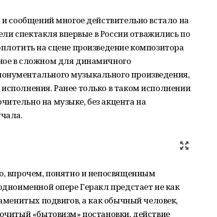
й и сообщений многое действительно встало на
атели спектакля впервые в России отважились по
оплотить на сцене произведение композитора
ное в сложном для динамичного
монументального музыкального произведения,
исполнения. Ранее только в таком исполнении
ительно на музыке, без акцента на
учала.
о, впрочем, понятно и непосвященным
 одноименной опере Геракл предстает не как
наменитых подвигов, а как обычный человек,
рочитый «бытовизм» постановки, действие