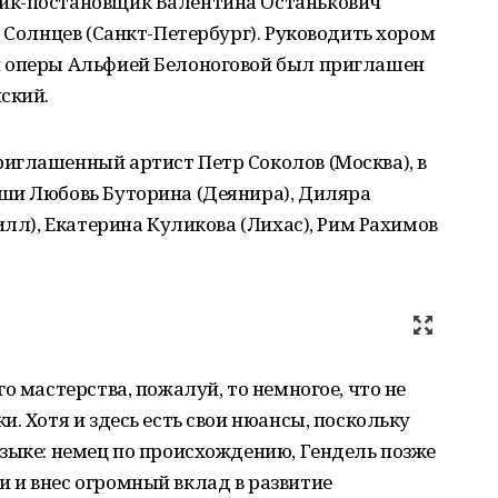
ик-постановщик Валентина Останькович
 Солнцев (Санкт-Петербург). Руководить хором
й оперы Альфией Белоноговой был приглашен
ский.
иглашенный артист Петр Соколов (Москва), в
ши Любовь Буторина (Деянира), Диляра
илл), Екатерина Куликова (Лихас), Рим Рахимов
о мастерства, пожалуй, то немногое, что не
. Хотя и здесь есть свои нюансы, поскольку
зыке: немец по происхождению, Гендель позже
 и внес огромный вклад в развитие