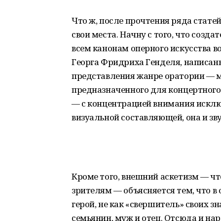
Что ж, после прочтения ряда стате
свои места. Начну с того, что созд
всем канонам оперного искусства в
Георга Фридриха Генделя, написан
представления жанре оратории — 
предназначенного для концертного 
— с концентрацией внимания исключ
визуальной составляющей, она и зв
Кроме того, внешний аскетизм — чт
зрителям — объясняется тем, что в
герой, не как «свершитель» своих з
семьянин, муж и отец. Отсюда и на