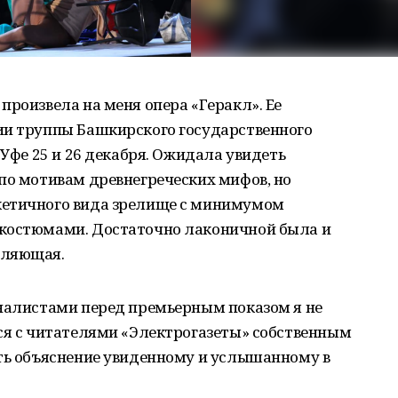
произвела на меня опера «Геракл». Ее
ии труппы Башкирского государственного
 Уфе 25 и 26 декабря. Ожидала увидеть
по мотивам древнегреческих мифов, но
кетичного вида зрелище с минимумом
 костюмами. Достаточно лаконичной была и
вляющая.
рналистами перед премьерным показом я не
ься с читателями «Электрогазеты» собственным
ать объяснение увиденному и услышанному в