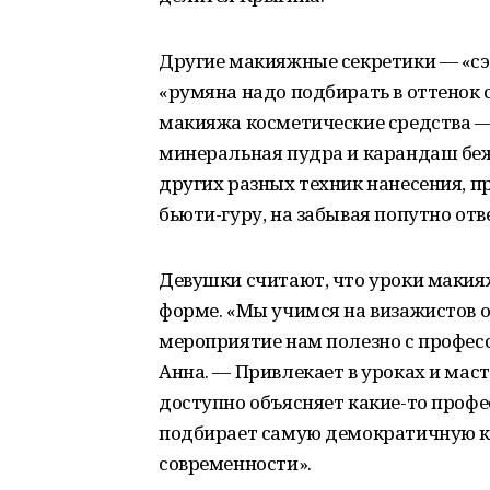
Другие макияжные секретики — «сэк
«румяна надо подбирать в оттенок 
макияжа косметические средства — 
минеральная пудра и карандаш беже
других разных техник нанесения, 
бьюти-гуру, на забывая попутно отв
Девушки считают, что уроки макия
форме. «Мы учимся на визажистов о
мероприятие нам полезно с професс
Анна. — Привлекает в уроках и мас
доступно объясняет какие-то проф
подбирает самую демократичную ко
современности».