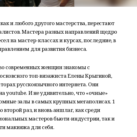
 как и любого другого мастерства, перестают
иалистов. Мастера разных направлений щедро
ел на мастер-классах и курсах, последние, в
правлением для развития бизнеса.
во современных женщин знакомы с
сковского топ-визажиста Елены Крыгиной,
торах русскоязычного интернета. Они
а youtube. И не удивительно, что «очные»
ромные залы в самых крупных мегаполисах. 1
 второй раз, и вновь аншлаг, как среди
ональных мастеров бьюти-индустрии, так и
ти макияжа для себя.