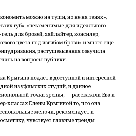
ономить можно на туши, но не на тенях»,
своих губ», «незаменимые для идеального
гель для бровей, хайлайтер, консилер,
вого цвета под изгибом брови» и много еще
припудривания, растушевывания озвучила
ечать на вопросы публики.
жа Крыгина подает в доступной и интересной
дной из уфимских студий, и данное
иональной точки зрения, — рассказали Ева и
тер-классах Елены Крыгиной то, что она
ессиональные мелочи, рекомендует и
сметику, чувствует главные тренды