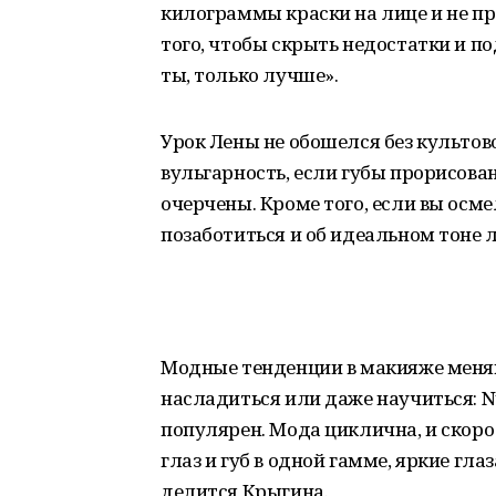
килограммы краски на лице и не пр
того, чтобы скрыть недостатки и п
ты, только лучше».
Урок Лены не обошелся без культов
вульгарность, если губы прорисов
очерчены. Кроме того, если вы осм
позаботиться и об идеальном тоне 
Модные тенденции в макияже меняю
насладиться или даже научиться: N
популярен. Мода циклична, и скоро
глаз и губ в одной гамме, яркие гла
делится Крыгина.