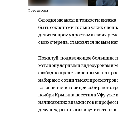
Фото автора.
Сегодня нюансы и тонкости визажа,
быть секретами только узких спец
делятся премудростями своих ремес
свою очередь, становятся новым на
Пожалуй, подавляющее большинст
мегапопулярными видеоуроками мо
свободно представленными на прос
набирают сотни тысяч просмотров н
встречи с мастерицей собирают ог
ноября Крыгина посетила Уфу уже во
начинающих визажистов и професси
девушек, решивших изучить тонкос