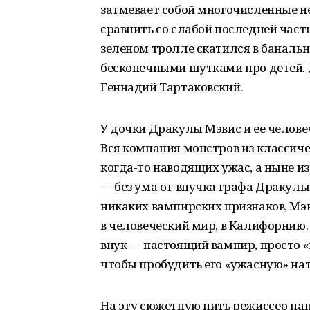
затмевает собой многочисленные н
сравнить со слабой последней част
зеленом тролле скатился в баналь
бесконечными шутками про детей. 
Геннадий Тартаковский.
У дочки Дракулы Мэвис и ее челов
Вся компания монстров из классиче
когда-то наводящих ужас, а ныне 
— без ума от внучка графа Дракулы
никаких вампирских признаков, Мэв
в человеческий мир, в Калифорнию.
внук — настоящий вампир, просто «
чтобы пробудить его «ужасную» нат
На эту сюжетную нить режиссер на