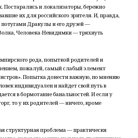
х. Постарались и локализаторы, бережно
авшие их для российского зрителя. И, правда,
 потугами Дракулы и его друзей —
Волка, Человека-Невидимки — тряхнуть
ампирского рода, попыткой родителей и
лением, пожалуй, самый слабый элемент
нстров». Попытка донести важную, по мнению
ловек индивидуален и найдет свой путь в
ается в бормотание банальностей. И если у
орг, то у их родителей — ничего, кроме
ая структурная проблема — практически