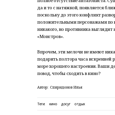
полное отсутствие антагониста. Су
да и то с натяжкой, появляется бли
поскольку до этого конфликт разв
положительными персонажами по и
никакого, но противника выглядит
«Монстров».
Впрочем, эти мелочи не имеют ника
подарить полтора часа искренней р
море хорошего настроения. Ваши дет
повод, чтобы сходить в кино?
Автор:
Спиридонов Илья
Теги:
кино
досуг
отдых