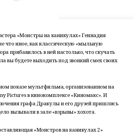
астера «Монстры на каникулах» Геннадия
не что иное, как классическую «мыльную
дора прибавилось в ней настолько, что скучать
ала вы будете выходить под звонкий смех своих
ном показе мультфильма, организованном на
ny Pictures в кинокомплексе «Киномакс». И
лючения графа Дракулы и его друзей пришлись
дело вызывали в зале «взрывы» хохота.
оставляющая «Монстров на каникулах 2»