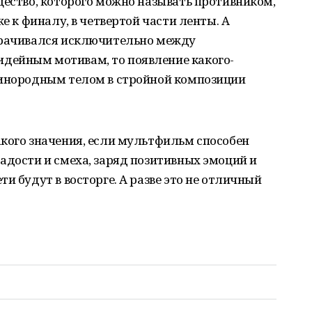
щество, которого можно называть противником,
же к финалу, в четвертой части ленты. А
орачивался исключительно между
дейным мотивам, то появление какого-
 инородным телом в стройной композиции
кого значения, если мультфильм способен
адости и смеха, заряд позитивных эмоций и
и будут в восторге. А разве это не отличный