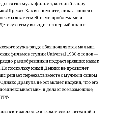
едостатки мультфильма, который впору
ью «Шрека». Как вы помните, финал эпопеи о
ное «мыло» с семейными проблемами и
Детскую тему выводит на первый план и
еческого мужа-раздолбая появляется малыш.
ских фильмов студии Universal 1930-х годов —
изрядно раздобревших и подрастерявших навык
. Но поскольку юный Деннис не проявляет
ис решает переехать вместе с мужем и сыном
 Однако Дракула не оставляет надежд, что его
позднеклыкастый», и делает всё возможное,
уру.
низывает ожерелье из комических ситуаций и