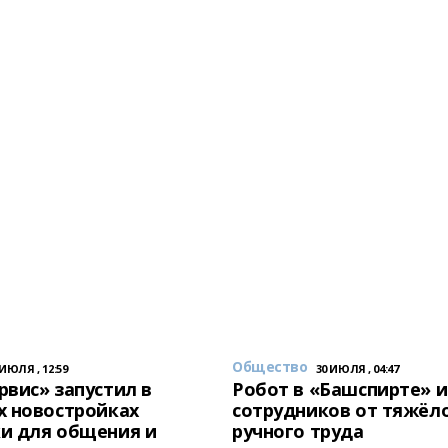
Общество
 ИЮЛЯ , 12:59
30 ИЮЛЯ , 04:47
вис» запустил в
Робот в «Башспирте» 
х новостройках
сотрудников от тяжёл
и для общения и
ручного труда