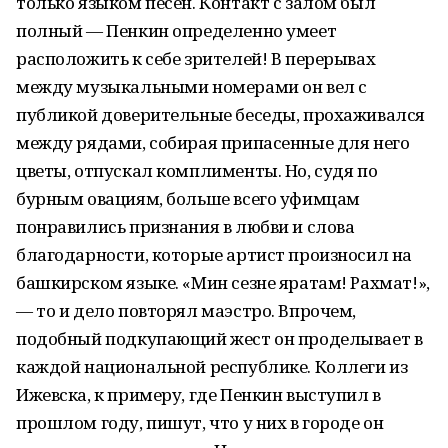
только языком песен. Контакт с залом был
полный — Пенкин определенно умеет
расположить к себе зрителей! В перерывах
между музыкальными номерами он вел с
публикой доверительные беседы, прохаживался
между рядами, собирая припасенные для него
цветы, отпускал комплименты. Но, судя по
бурным овациям, больше всего уфимцам
понравились признания в любви и слова
благодарности, которые артист произносил на
башкирском языке. «Мин сезне яратам! Рахмат!»,
— то и дело повторял маэстро. Впрочем,
подобный подкупающий жест он проделывает в
каждой национальной республике. Коллеги из
Ижевска, к примеру, где Пенкин выступил в
прошлом году, пишут, что у них в городе он