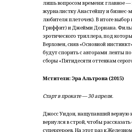
лишь вопросом времени: главное — 
журналистку Анастейшу и бизнес-м
любителя плеточек). В итоге выбор
Гриффит) и Джейми Дорнана. Фильм
эротического триллера, под котор
Верховен, сняв «Основной инстинкт
будут спорить с авторами ленты п
сборы «Пятидесяти оттенкам серого
Мстители: Эра Альтрона (2015)
Старт в прокате — 30 апреля.
Джосс Уидон, нащупавший верную и
вернулся в строй, чтобы рассказат
супергероев. На этот раз к Железно