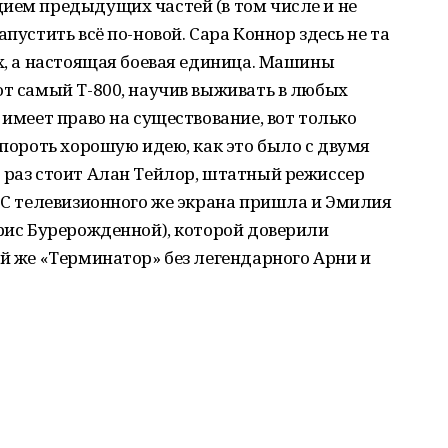
ием предыдущих частей (в том числе и не
пустить всё по-новой. Сара Коннор здесь не та
-х, а настоящая боевая единица. Машины
от самый T-800, научив выживать в любых
 имеет право на существование, вот только
апороть хорошую идею, как это было с двумя
 раз стоит Алан Тейлор, штатный режиссер
. С телевизионного же экрана пришла и Эмилия
ерис Бурерожденной), которой доверили
ой же «Терминатор» без легендарного Арни и