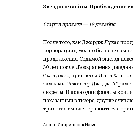
Звездные войны: Пробуждение си
Старт в прокате — 18 декабря.
После того, как Джордж Лукас про
корпорации», можно было не сомнев
продолжение. Седьмой эпизод повес
30 лет после «Возвращения джедая».
Скайуокер, принцесса Лея и Хан Сол
замками. Режиссер Дж. Дж. Абрамс 
секреты. И пока одни фанаты крити
показанный в тизере, другие считаю
трилогия сможет сравниться с ориг
Автор:
Спиридонов Илья