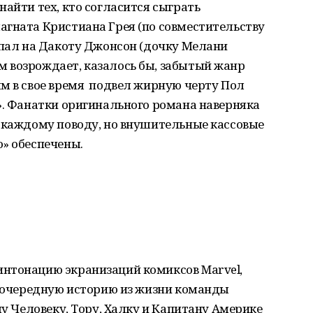
найти тех, кто согласится сыграть
агната Кристиана Грея (по совместительству
 пал на Дакоту Джонсон (дочку Мелани
 возрождает, казалось бы, забытый жанр
ым в свое время подвел жирную черту Пол
». Фанатки оригинального романа наверняка
о каждому поводу, но внушительные кассовые
» обеспечены.
нтонацию экранизаций комиксов Marvel,
ь очередную историю из жизни команды
му Человеку, Тору, Халку и Капитану Америке