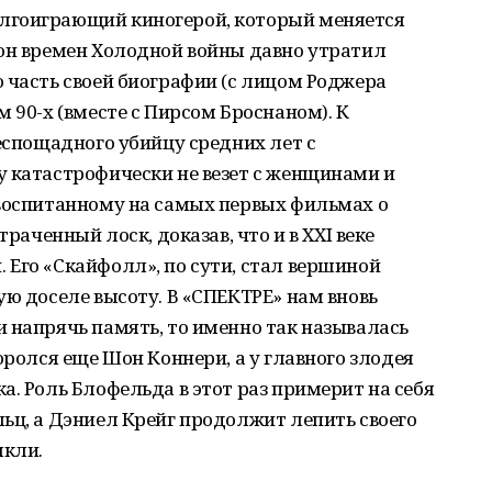
лгоиграющий киногерой, который меняется
ион времен Холодной войны давно утратил
 часть своей биографии (с лицом Роджера
 90-х (вместе с Пирсом Броснаном). К
беспощадного убийцу средних лет с
у катастрофически не везет с женщинами и
 воспитанному на самых первых фильмах о
траченный лоск, доказав, что и в XXI веке
Его «Скайфолл», по сути, стал вершиной
ую доселе высоту. В «СПЕКТРЕ» нам вновь
 напрячь память, то именно так называлась
оролся еще Шон Коннери, а у главного злодея
а. Роль Блофельда в этот раз примерит на себя
ьц, а Дэниел Крейг продолжит лепить своего
выкли.