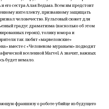
 и его сестра Алая Ведьма. Всем им предстоит
венному интеллекту, призванному защищать
признал человечество. Культовый сюжет для
ьезный градус драматизма (насколько об этом
мированных героях), толику юмора и
зрители так любят «марвеловские»
она» вместе с «Человеком-муравьем» подводит
афической вселенной Marvel. А значит, важных
сь будет немало.
ающую франшизу о роботе-убийце из будущего