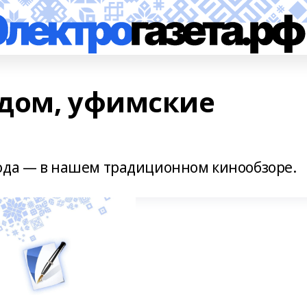
дом, уфимские
ода — в нашем традиционном кинообзоре.