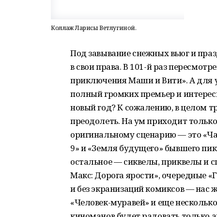
Коллаж Ларисы Ветлугиной.
Под завывание снежных вьюг и пра
в свои права. В 101-й раз пересмот
приключения Маши и Вити». А для 
полный громких премьер и интерес
новый год? К сожалению, в целом т
преодолеть. На ум приходит тольк
оригинальному сценарию — это «Ч
9» и «Земля будущего» бывшего пик
остальное — сиквелы, приквелы и 
Макс: Дорога ярости», очередные «
и без экранизаций комиксов — нас 
«Человек-муравей» и еще несколько
киноманов будет радовать только 