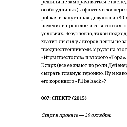
решили не заморачиваться с наслед
особо удачных), а фактически переза
робкая и запуганная девушка из 80
изменили прошлое, и ее воспитал т
условиях. Безусловно, такой подход
хватит ли сил у авторов ленты не з
предшественниками. У руля на этот
«Игры престолов» и второго «Тора»
Кларк (все ее знают по роли Дейен
сыграть главную героиню. Ну и как
его коронного «I’ll be back»?
007: СПЕКТР (2015)
Старт в прокате — 29 октября.