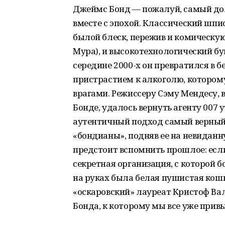
Джеймс Бонд — пожалуй, самый до
вместе с эпохой. Классический шп
былой блеск, пережив и комическую
Мура), и высокотехнологический бум
середине 2000-х он превратился в 
пристрастием к алкоголю, котором
врагами. Режиссеру Сэму Мендесу,
Бонде, удалось вернуть агенту 007 у
аутентичный подход самый верный. 
«бондианы», подняв ее на невиданн
предстоит вспомнить прошлое: если
секретная организация, с которой б
на руках была белая пушистая кошк
«оскаровский» лауреат Кристоф Вал
Бонда, к которому мы все уже при