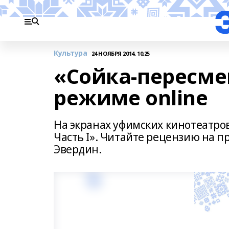
Культура
24 НОЯБРЯ 2014, 10:25
«Сойка-пересме
режиме online
На экранах уфимских кинотеатро
Часть I». Читайте рецензию на 
Эвердин.