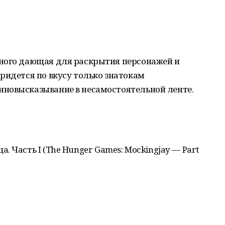
ного дающая для раскрытия персонажей и
ридется по вкусу только знатокам
новысказывание в несамостоятельной ленте.
ца. Часть
I
(
The
Hunger
Games
:
Mockingjay
—
Part