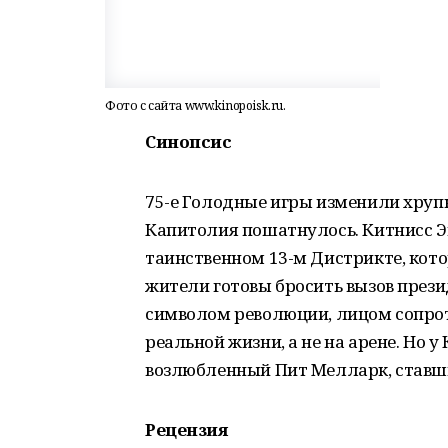
Фото с сайта www.kinopoisk.ru.
Синопсис
75-е Голодные игры изменили хрупк
Капитолия пошатнулось. Китнисс Эв
таинственном 13-м Дистрикте, котор
жители готовы бросить вызов прези
символом революции, лицом сопрот
реальной жизни, а не на арене. Но 
возлюбленный Пит Мелларк, ставш
Рецензия