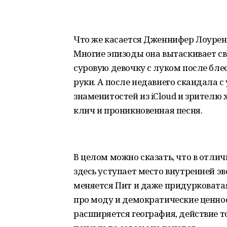
Что же касается Дженнифер Лоуренс
Многие эпизоды она вытаскивает св
суровую девочку с луком после блест
руки. А после недавнего скандала 
знаменитостей из iCloud и зрителю 
клич и проникновенная песня.
В целом можно сказать, что в отлич
здесь уступает место внутренней э
меняется Пит и даже придурковата
про моду и демократические ценнос
расширяется география, действие то