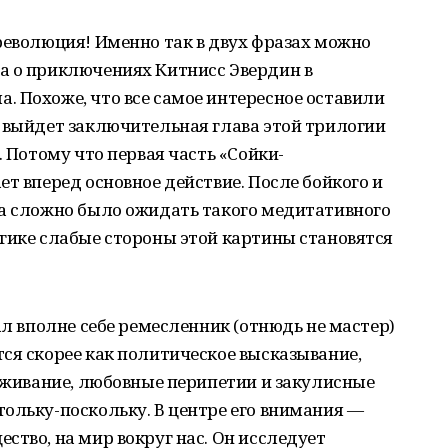
революция! Именно так в двух фразах можно
а о приключениях Китнисс Эвердин в
 Похоже, что все самое интересное оставили
 выйдет заключительная глава этой трилогии
. Потому что первая часть «Сойки-
т вперед основное действие. После бойкого и
ма сложно было ожидать такого медитативного
гике слабые стороны этой картины становятся
ал вполне себе ремесленник (отнюдь не мастер)
ся скорее как политическое высказывание,
выживание, любовные перипетии и закулисные
ольку-поскольку. В центре его внимания —
ство, на мир вокруг нас. Он исследует