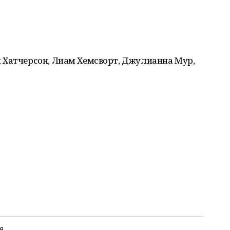
 Хатчерсон, Лиам Хемсворт, Джулианна Мур,
я