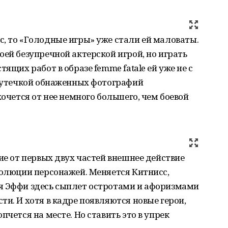
, то «Голодные игры» уже стали ей маловаты.
оей безупречной актерской игрой, но играть
ящих работ в образе femme fatale ей уже не с
с утечкой обнаженных фотографий
хочется от нее немного большего, чем боевой
ие от первых двух частей внешнее действие
волюции персонажей. Меняется Китнисс,
я Эффи здесь сыплет остротами и афоризмами
ти. И хотя в кадре появляются новые герои,
пчется на месте. Но ставить это в упрек