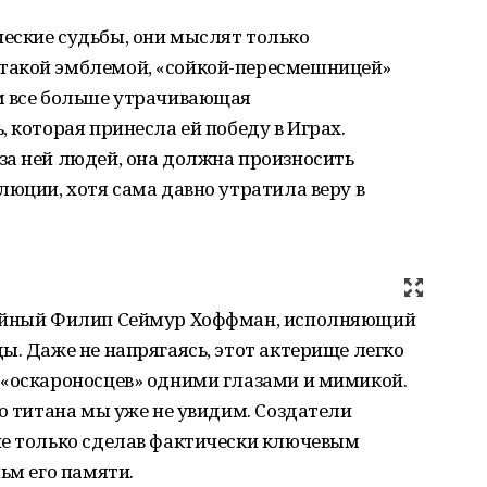
еские судьбы, они мыслят только
такой эмблемой, «сойкой-пересмешницей»
м все больше утрачивающая
 которая принесла ей победу в Играх.
за ней людей, она должна произносить
люции, хотя сама давно утратила веру в
койный Филип Сеймур Хоффман, исполняющий
ы. Даже не напрягаясь, этот актерище легко
 «оскароносцев» одними глазами и мимикой.
го титана мы уже не увидим. Создатели
не только сделав фактически ключевым
ьм его памяти.