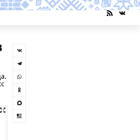
в
а.
сс