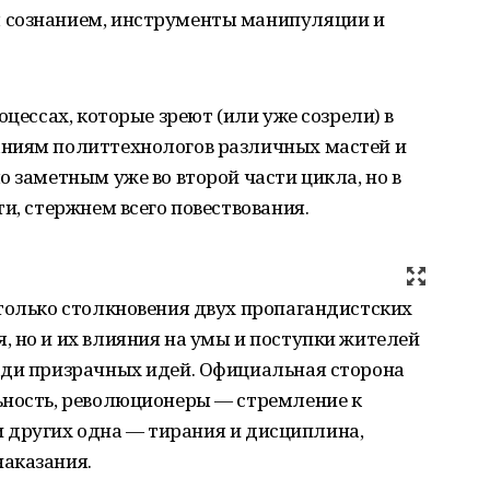
 сознанием, инструменты манипуляции и
оцессах, которые зреют (или уже созрели) в
аниям политтехнологов различных мастей и
о заметным уже во второй части цикла, но в
и, стержнем всего повествования.
 только столкновения двух пропагандистских
 но и их влияния на умы и поступки жителей
ади призрачных идей. Официальная сторона
ьность, революционеры — стремление к
, и других одна — тирания и дисциплина,
наказания.