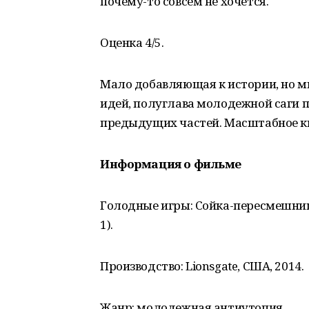
почему-то совсем не хочется.
Оценка 4/5.
Мало добавляющая к истории, но м
идей, полуглава молодежной саги п
предыдущих частей. Масштабное ки
Информация о фильме
Голодные игры: Сойка-пересмешни
1).
Производство: Lionsgate, США, 2014.
Жанр: молодежная антиутопия.