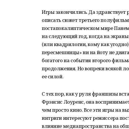
Игры закончились. Да здравствует 
описать сюжет третьего полуфильм
постапокалиптическом мире Панема.
на следующий год, когда на экраны
(или квадрилогии, кому как угодно)
пересмешницы» ни на йоту не двигае
богатого на события второго филь
продолжения. Но вопреки всякой ло
ее силой.
С тех пор, как у руля франшизы вст
Фрэнсис Лоуренс, она воспринимает
чем просто кино. Все эти игры на 
интриги интересуют режиссера пост
влияние медиапространства на обще