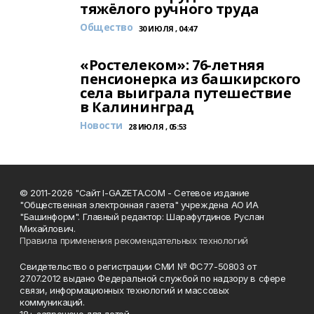
тяжёлого ручного труда
Общество
30 ИЮЛЯ , 04:47
«Ростелеком»: 76-летняя
пенсионерка из башкирского
села выиграла путешествие
в Калининград
Новости
28 ИЮЛЯ , 05:53
© 2011-2026 "Сайт I-GAZETA.COM - Сетевое издание
"Общественная электронная газета" учреждена АО ИА
"Башинформ". Главный редактор: Шарафутдинов Руслан
Михайлович.
Правила применения рекомендательных технологий
Свидетельство о регистрации СМИ № ФС77-50803 от
27.07.2012 выдано Федеральной службой по надзору в сфере
связи, информационных технологий и массовых
коммуникаций.