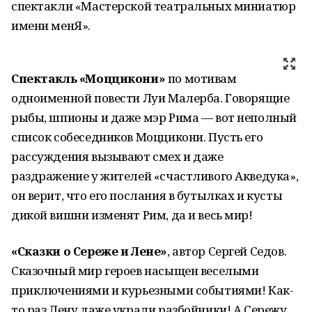
спектакли «Мастерской театральных миниатюр
имени менЯ».
Спектакль «Моццикони»
по мотивам
одноименной повести Луи Малерба. Говорящие
рыбы, шпионы и даже мэр Рима — вот неполный
список собеседников Моццикони. Пусть его
рассуждения вызывают смех и даже
раздражение у жителей «счастливого Акведука»,
он верит, что его послания в бутылках и кусты
дикой вишни изменят Рим, да и весь мир!
«Сказки о Сереже и Лене»
, автор Сергей Седов.
Сказочный мир героев насыщен веселыми
приключениями и курьезными событиями! Как-
то раз Лену даже украли разбойники! А Сережу