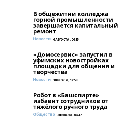
В общежитии колледжа
горной промышленности
завершается капитальный
ремонт
Новости
6 АВГУСТА , 06:15
«Домосервис» запустил в
уфимских новостройках
площадки для общения и
творчества
Новости
30 ИЮЛЯ , 12:59
Робот в «Башспирте»
избавит сотрудников от
тяжёлого ручного труда
Общество
30 ИЮЛЯ , 04:47