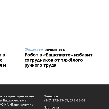
Общество
30 ИЮЛЯ , 04:47
 в
Робот в «Башспирте» избавит
х
сотрудников от тяжёлого
я и
ручного труда
ета - правопреемница
Телефон
ты Башкортостана
(347) 272-93-65, 273-32-62
АО ИА «Башинформ» с
Эл. почта