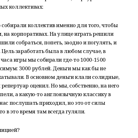
ных коллективах:
о собирали коллектив именно для того, чтобы
м, на корпоративах. На улице играть решили
шили собраться, попеть, заодно и погулять, и
. Цель заработать была в любом случае, в
а часа игры мы собирали где-то 1000-1500
имум: 3000 рублей. Деньги мы как бы не
окатывали. В основном деньги клали солидные,
репертуар оценил. Но мы, собственно, на него
 пели, а какую-то англоязычную классику в
 нас послушать приходил, но это от силы
то в это время там всегда гуляли.
олицией?