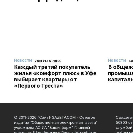
Новости
Новости
7 АВГУСТА , 10:05
6 
Каждый третий покупатель
В общеж
жилья «комфорт плюс» в Уфе
промышл
выбирает квартиры от
капитал
«Первого Треста»
© 2011-2026 "Сайт I-GAZETA.COM - Сетевое
Свидете
издание "Общественная электронная газета"
50803 от
учреждена АО ИА "Башинформ". Главный
службой 
редактор: Шарафутдинов Руслан Михайлович.
информац