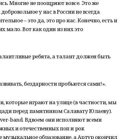
сь. Многие не поощряют вовсе. Это же
 добровольное у нас в России не всегда
льное – это да, это про нас. Конечно, есть и
их мало. Вот как один из них это
алантливые ребята, а талант должен быть
азвивать, бездарности пробьются сами!».
, которые играют на улице (в частности, мы
ощади перед памятником Салавату Юлаеву).
over-band. Вдвоем они исполняют всеми
ных и отечественных поп и рок
е музыкальное образование, а Артур окончил