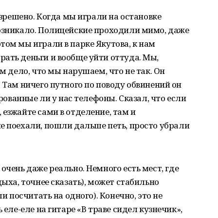
разрешено. Когда мы играли на остановке
возникало. Полицейские проходили мимо, даже
том мы играли в парке Якутова, к нам
ать деньги и вообще уйти оттуда. Мы,
ем дело, что мы нарушаем, что не так. Он
 Там ничего путного по поводу обвинений он
орованные ли у нас телефоны. Сказал, что если
 езжайте сами в отделение, там и
е поехали, пошли дальше петь, просто убрали
очень даже реально. Немного есть мест, где
дыха, точнее сказать), может стабильно
ли посчитать на одного). Конечно, это не
 еле-еле на гитаре «В траве сидел кузнечик»,