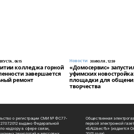
Новости
АВГУСТА , 06:15
30 ИЮЛЯ , 12:59
итии колледжа горной
«Домосервис» запустил
енности завершается
уфимских новостройка
ьный ремонт
площадки для общени
творчества
льство о регистрации СМИ № ФС77-
Общественная электрогаз
 27.07.2012 выдано Федеральной
первой электронной газе
по надзору в сфере связи,
«БАШвестЪ» (издается О
ионных технологий и массовых
2001 года).