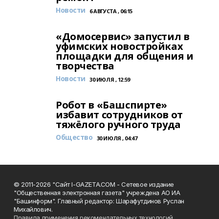
Новости
6 АВГУСТА , 06:15
«Домосервис» запустил в
уфимских новостройках
площадки для общения и
творчества
Новости
30 ИЮЛЯ , 12:59
Робот в «Башспирте»
избавит сотрудников от
тяжёлого ручного труда
Общество
30 ИЮЛЯ , 04:47
© 2011-2026 "Сайт I-GAZETA.COM - Сетевое издание
"Общественная электронная газета" учреждена АО ИА
"Башинформ". Главный редактор: Шарафутдинов Руслан
Михайлович.
Правила применения рекомендательных технологий