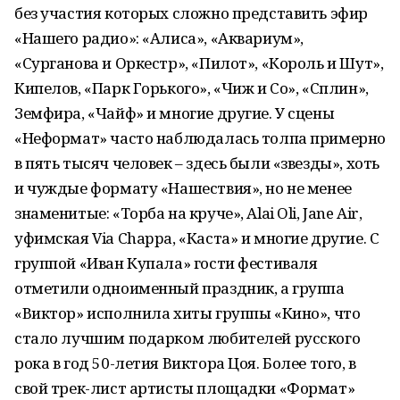
без участия которых сложно представить эфир
«Нашего радио»: «Алиса», «Аквариум»,
«Сурганова и Оркестр», «Пилот», «Король и Шут»,
Кипелов, «Парк Горького», «Чиж и
Co
», «Сплин»,
Земфира, «Чайф» и многие другие. У сцены
«Неформат» часто наблюдалась толпа примерно
в пять тысяч человек – здесь были «звезды», хоть
и чуждые формату «Нашествия», но не менее
знаменитые: «Торба на круче»,
Alai
Oli
,
Jane
Air
,
уфимская Via Chappa, «Каста» и многие другие. С
группой «Иван Купала» гости фестиваля
отметили одноименный праздник, а группа
«Виктор» исполнила хиты группы «Кино», что
стало лучшим подарком любителей русского
рока в год 50-летия Виктора Цоя. Более того, в
свой трек-лист артисты площадки «Формат»