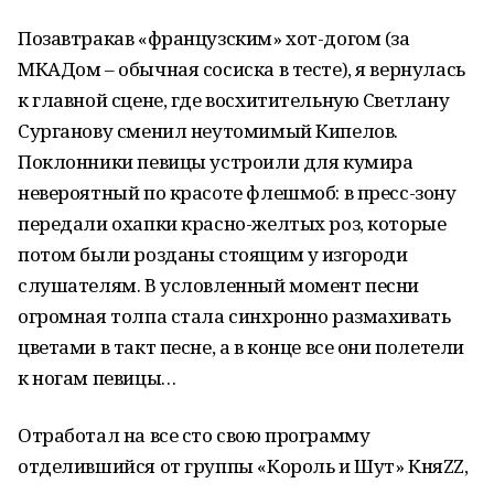
Позавтракав «французским» хот-догом (за
МКАДом – обычная сосиска в тесте), я вернулась
к главной сцене, где восхитительную Светлану
Сурганову сменил неутомимый Кипелов.
Поклонники певицы устроили для кумира
невероятный по красоте флешмоб: в пресс-зону
передали охапки красно-желтых роз, которые
потом были розданы стоящим у изгороди
слушателям. В условленный момент песни
огромная толпа стала синхронно размахивать
цветами в такт песне, а в конце все они полетели
к ногам певицы…
Отработал на все сто свою программу
отделившийся от группы «Король и Шут» Кня
ZZ
,