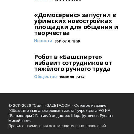
«Домосервис» запустил в
уфимских новостройках
площадки для общения и
творчества
Новости
30 ИЮЛЯ , 12:59
Робот в «Башспирте»
избавит сотрудников от
тяжёлого ручного труда
Общество
30 ИЮЛЯ , 04:47
© 2011-2026 "Сайт I-GAZETA.COM - Сетевое издание
"Общественная электронная газета" учреждена АО ИА
"Башинформ". Главный редактор: Шарафутдинов Руслан
Михайлович.
Правила применения рекомендательных технологий