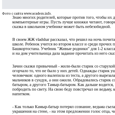
Фото с сайта www.academ.info.
Знаю многих родителей, которые против того, чтобы их д
компьютерные игры. Пусть лучше книжки читают, говорят
сказка в школьном учебнике может быть небезобидной.
В своем ЖЖ vladshar рассказал, что решил на ночь почита
школе. Ребенок учится во втором классе и среди прочих 
Башкортостана. Учебник "Живые родники" для 1-2 класса
и на дом учительница дала задание прочитать из него ск
Зачин сказки привычный - жили-были старик со старухой,
огорчало то, что не было у них детей. Однажды старик уш
человечков: одного вылепила из теста, а другого выреза
мальчиков в сундук, а они ожили. Обрадовались старик с
батыром, а другого Тамыр-батыром. Как дальше водится
побродить по свету. На свою беду повстречал он ведьму, 
напитком.
- Как только Камыр-батыр потерял сознание, ведьма съела 
украшения на стене, - на этом предложении голос отца, ч