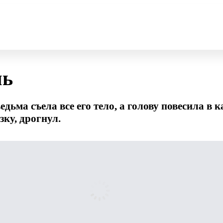
чь
ьма съела все его тело, а голову повесила в ка
ку, дрогнул.