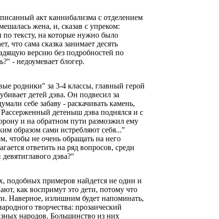
 описанный акт каннибализма с отделением
мешалась жена, и, сказав с упреком:
ы по тексту, на которые нужно было
ет, что сама сказка занимает десять
щадящую версию без подробностей по
?" - недоумевает блогер.
ые родники" за 3-4 классы, главный герой
 убивает детей дэва. Он подвесил за
умали себе забаву - раскачивать камень,
 "Рассерженный детеныш дэва поднялся и с
торону и на обратном пути размозжил ему
ким образом сами истребляют себя..."
м, чтобы не очень обращать на него
гается ответить на ряд вопросов, среди
 девятиглавого дэва?"
ах, подобных примеров найдется не один и
ют, как воспримут это дети, потому что
ти. Наверное, излишним будет напоминать,
 народного творчества: прозаический
зных народов. Большинство из них