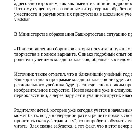
адресовано взрослым, так как имеют излишние подробност
Поэтому существуют различные литературные обработки 
уместности и разумности их присутствия в школьном уче
vladshar.
В Министерстве образования Башкортостана ситуацию п
- При составлении сборников авторы посчитали нужным 
творчества в полном варианте. Однако подобный опыт ок
родители учеников младших классов, обращаясь в ведомст
Источник также отметил, что в ближайший учебный год о
Башкортостана в программе младших классов не будет, а
регионального учебника будет распределено по таким пр
изобразительное искусство. Нововведение уже в следую
первоклассники, а через пару лет и учащиеся других клас
Родителям детей, которые уже сегодня учатся в начальных
может быть, когда в очередной раз вы решите помочь свое
прочитать сказку-"страшилку", то попробуете обуздать эм
читать. Злая сказка забудется, а тот факт, что в этот вече