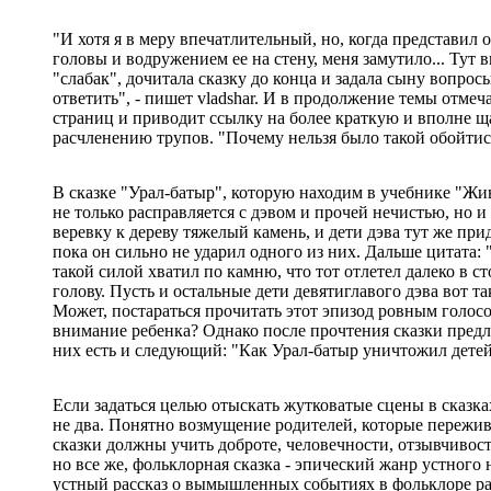
"И хотя я в меру впечатлительный, но, когда представил
головы и водружением ее на стену, меня замутило... Тут в
"слабак", дочитала сказку до конца и задала сыну вопрос
ответить", - пишет vladshar. И в продолжение темы отмеча
страниц и приводит ссылку на более краткую и вполне 
расчленению трупов. "Почему нельзя было такой обойтись
В сказке "Урал-батыр", которую находим в учебнике "Жив
не только расправляется с дэвом и прочей нечистью, но и
веревку к дереву тяжелый камень, и дети дэва тут же прид
пока он сильно не ударил одного из них. Дальше цитата:
такой силой хватил по камню, что тот отлетел далеко в с
голову. Пусть и остальные дети девятиглавого дэва вот та
Может, постараться прочитать этот эпизод ровным голосо
внимание ребенка? Однако после прочтения сказки предла
них есть и следующий: "Как Урал-батыр уничтожил детей
Если задаться целью отыскать жутковатые сцены в сказк
не два. Понятно возмущение родителей, которые пережива
сказки должны учить доброте, человечности, отзывчивос
но все же, фольклорная сказка - эпический жанр устного
устный рассказ о вымышленных событиях в фольклоре ра