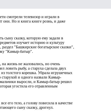
ети смотрели телевизор и играли в
 они. Но и книга книге рознь, и даже
ть сыну сказку, которую ему задали в
предметов изучает историю и культуру
, раздел "Башкирские богатырские сказки",
азку "Камыр-батыр".
 на жизнь не жаловались, но очень
ел ловить рыбу, а старуха сделала двух
ла из толстого корешка. Убрала игрушечных
о старухой и одного назвали Камыр-
, мальчики выросли, и Камыр-батыр решил
которая угостила его отравленным
все его тело, а голову повесила в качестве
итающего сыну сказку, дрогнул.