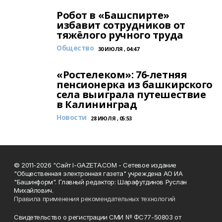
Робот в «Башспирте»
избавит сотрудников от
тяжёлого ручного труда
Общество
30 ИЮЛЯ , 04:47
«Ростелеком»: 76-летняя
пенсионерка из башкирского
села выиграла путешествие
в Калининград
Новости
28 ИЮЛЯ , 05:53
© 2011-2026 "Сайт I-GAZETA.COM - Сетевое издание
"Общественная электронная газета" учреждена АО ИА
"Башинформ". Главный редактор: Шарафутдинов Руслан
Михайлович.
Правила применения рекомендательных технологий
Свидетельство о регистрации СМИ № ФС77-50803 от