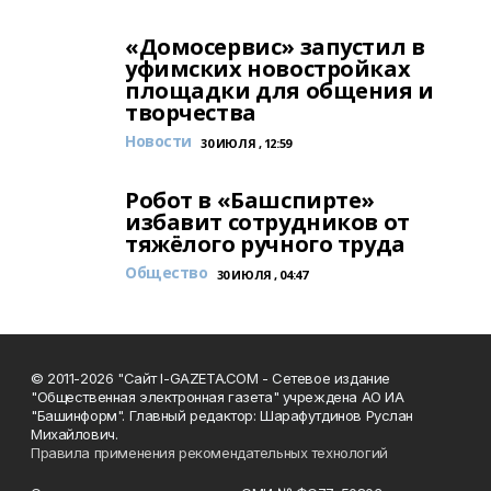
«Домосервис» запустил в
уфимских новостройках
площадки для общения и
творчества
Новости
30 ИЮЛЯ , 12:59
Робот в «Башспирте»
избавит сотрудников от
тяжёлого ручного труда
Общество
30 ИЮЛЯ , 04:47
© 2011-2026 "Сайт I-GAZETA.COM - Сетевое издание
"Общественная электронная газета" учреждена АО ИА
"Башинформ". Главный редактор: Шарафутдинов Руслан
Михайлович.
Правила применения рекомендательных технологий