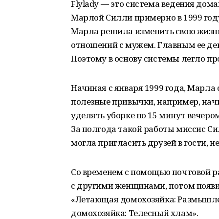
Flylady — это система ведения дом
Марлой Силли примерно в 1999 году
Марла решила изменить свою жизнь
отношений с мужем. Главным ее дев
Поэтому в основу системы легло пр
Начиная с января 1999 года, Марла 
полезные привычки, например, нач
уделять уборке по 15 минут вечером
За полгода такой работы миссис Сил
могла пригласить друзей в гости, не
Со временем с помощью почтовой р
с другими женщинами, потом появи
«Летающая домохозяйка: Размышле
домохозяйка: Телесный хлам».