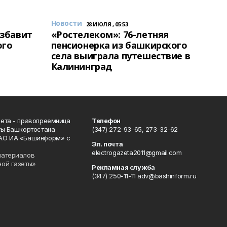
Новости
28 ИЮЛЯ , 05:53
избавит
«Ростелеком»: 76-летняя
ого
пенсионерка из башкирского
села выиграла путешествие в
Калининград
ета - правопреемница
Телефон
ты Башкортостана
(347) 272-93-65, 273-32-62
АО ИА «Башинформ» с
Эл. почта
electrogazeta2011@gmail.com
материалов
ной газеты»
Рекламная служба
(347) 250-11-11 adv@bashinform.ru