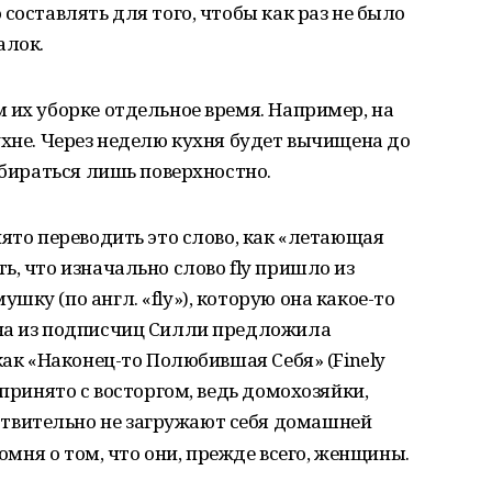
составлять для того, чтобы как раз не было
алок.
 их уборке отдельное время. Например, на
ухне. Через неделю кухня будет вычищена до
убираться лишь поверхностно.
нято переводить это слово, как «летающая
ь, что изначально слово fly пришло из
ку (по англ. «fly»), которую она какое-то
на из подписчиц Силли предложила
как «Наконец-то Полюбившая Себя» (Finely
 принято с восторгом, ведь домохозяйки,
вительно не загружают себя домашней
помня о том, что они, прежде всего, женщины.