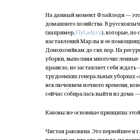
На данный момент Флайледи — это 
домашнего хозяйства. В русскоязыч
(например,
FlyLady.ru
), которые, п
наставлений Марлы и ее помощниц
Домохозяйкам до сих пор. На ресур
уборки, выполняя многочисленные за
правило, не заставляет себя ждать
трудоемких генеральных уборках «п
исключением ночного времени, коне
сейчас собиралась выйти из дома —
Каковы же основные принципы это
Чистая раковина. Это первейшее и 
показаться, что это ерунда, но начи