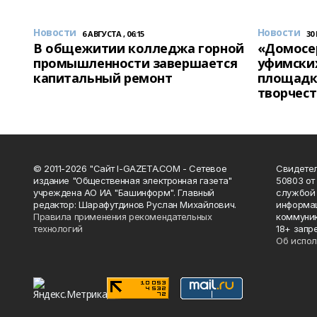
Новости
Новости
6 АВГУСТА , 06:15
30
В общежитии колледжа горной
«Домосер
промышленности завершается
уфимски
капитальный ремонт
площадк
творчест
© 2011-2026 "Сайт I-GAZETA.COM - Сетевое
Свидете
издание "Общественная электронная газета"
50803 от
учреждена АО ИА "Башинформ". Главный
службой 
редактор: Шарафутдинов Руслан Михайлович.
информац
Правила применения рекомендательных
коммуник
технологий
18+ запр
Об испол