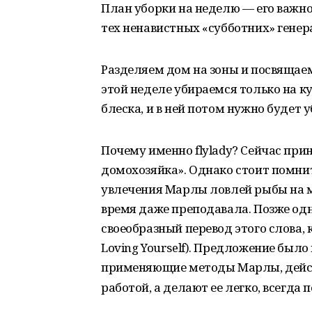
План уборки на неделю — его важно 
тех ненавистных «субботних» генер
Разделяем дом на зоны и посвящаем
этой неделе убираемся только на к
блеска, и в ней потом нужно будет 
Почему именно flylady? Сейчас при
домохозяйка». Однако стоит помнит
увлечения Марлы ловлей рыбы на муш
время даже преподавала. Позже од
своеобразный перевод этого слова, 
Loving Yourself). Предложение было
применяющие методы Марлы, дейст
работой, а делают ее легко, всегда 