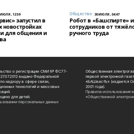
Общество
 ИЮЛЯ , 12:59
30 ИЮЛЯ , 04:47
вис» запустил в
Робот в «Башспирте» 
х новостройках
сотрудников от тяжёл
и для общения и
ручного труда
ва
льство о регистрации СМИ № ФС77-
Общественная электрогаз
 27.07.2012 выдано Федеральной
первой электронной газе
по надзору в сфере связи,
«БАШвестЪ» (издается О
ионных технологий и массовых
2001 года).
аций.
Правила использования 
ещено для детей.
«Общественной электрон
ьзовании персональных данных