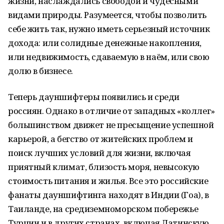
жизни, наслаждались свободой и чудесными
видами природы. Разумеется, чтобы позволить
себе жить так, нужно иметь серьезный источник
дохода: или солидные денежные накопления,
или недвижимость, сдаваемую в наём, или свою
долю в бизнесе.
Теперь дауншифтеры появились и среди
россиян. Однако в отличие от западных «коллег»
большинством движет не пресыщение успешной
карьерой, а бегство от житейских проблем и
поиск лучших условий для жизни, включая
приятный климат, близость моря, невысокую
стоимость питания и жилья. Все это российские
фанаты дауншифтинга находят в Индии (Гоа), в
Таиланде, на средиземноморском побережье
Турции и в других странах, включая Латинскую