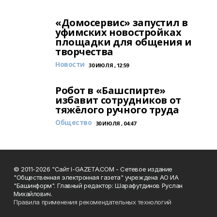
«Домосервис» запустил в
уфимских новостройках
площадки для общения и
творчества
Новости
30 ИЮЛЯ , 12:59
Робот в «Башспирте»
избавит сотрудников от
тяжёлого ручного труда
Общество
30 ИЮЛЯ , 04:47
© 2011-2026 "Сайт I-GAZETA.COM - Сетевое издание
"Общественная электронная газета" учреждена АО ИА
"Башинформ". Главный редактор: Шарафутдинов Руслан
Михайлович.
Правила применения рекомендательных технологий