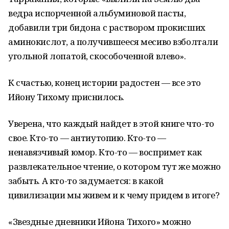
ведра испорченной альбуминовой пасты,
добавили три бидона с раствором прокисших
аминокислот, а получившееся месиво взболтали
угольной лопатой, скособоченной влево».
К счастью, конец истории радостен — все это
Ийону Тихому приснилось.
Уверена, что каждый найдет в этой книге что-то
свое. Кто-то — антиутопию. Кто-то —
ненавязчивый юмор. Кто-то — воспримет как
развлекательное чтение, о котором тут же можно
забыть. А кто-то задумается: в какой
цивилизации мы живем и к чему придем в итоге?
«Звездные дневники Ийона Тихого» можно