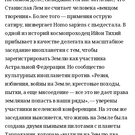
Станислав Лем не считает человека «венцом
творения». Более того — применяя острую
сатиру, низвергает
Homo
sapiens
с пьедестала. В
одной из историй космопроходец Ийон Тихий
прибывает в качестве делегата на масштабное
заседание инопланетян с тем, чтобы
зарегистрировать Землю как участника
Астральной Федерации. Но сообщество
культурных инопланетян против. «Резня,
избиения, войны на Земле, крестовые походы,
пытки, а еще мясоедение — все это не дает права
землянам попасть в наши ряды», — уверены
участники вселенской конференции. На этом же
заседании выясняется, что жизнь на Земле была
создана двумя пьяными пилотами с планеты
Тарракания, которые «вылили на Землю два