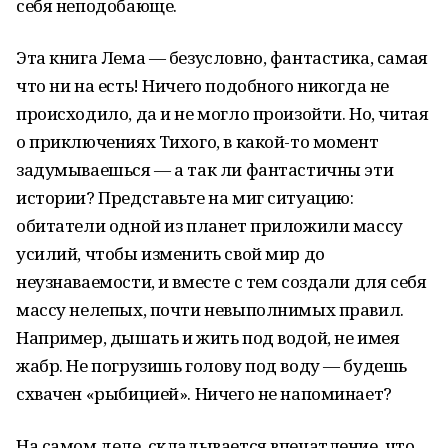
себя неподобающе.
Эта книга Лема — безусловно, фантастика, самая
что ни на есть! Ничего подобного никогда не
происходило, да и не могло произойти. Но, читая
о приключениях Тихого, в какой-то момент
задумываешься — а так ли фантастичны эти
истории? Представьте на миг ситуацию:
обитатели одной из планет приложили массу
усилий, чтобы изменить свой мир до
неузнаваемости, и вместе с тем создали для себя
массу нелепых, почти невыполнимых правил.
Например, дышать и жить под водой, не имея
жабр. Не погрузишь голову под воду — будешь
схвачен «рыбицией». Ничего не напоминает?
На самом деле, складывается впечатление, что