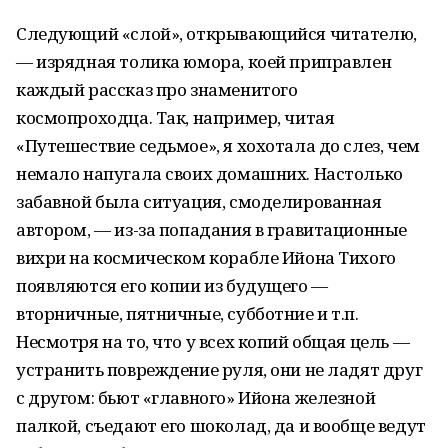
Следующий «слой», открывающийся читателю,
— изрядная толика юмора, коей приправлен
каждый рассказ про знаменитого
космопроходца. Так, например, читая
«Путешествие седьмое», я хохотала до слез, чем
немало напугала своих домашних. Настолько
забавной была ситуация, смоделированная
автором, — из-за попадания в гравитационные
вихри на космическом корабле Ийона Тихого
появляются его копии из будущего —
вторничные, пятничные, субботние и т.п.
Несмотря на то, что у всех копий общая цель —
устранить повреждение руля, они не ладят друг
с другом: бьют «главного» Ийона железной
палкой, съедают его шоколад, да и вообще ведут