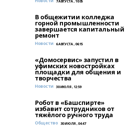
Новости
7 АВГУСТА , 10:05
В общежитии колледжа
горной промышленности
завершается капитальный
ремонт
Новости
6 АВГУСТА , 06:15
«Домосервис» запустил в
уфимских новостройках
площадки для общения и
творчества
Новости
30 ИЮЛЯ , 12:59
Робот в «Башспирте»
избавит сотрудников от
тяжёлого ручного труда
Общество
30 ИЮЛЯ , 04:47