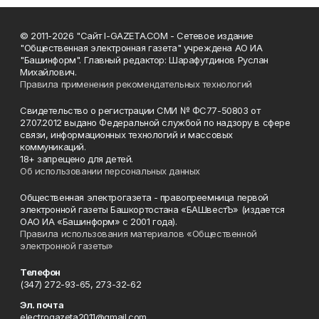
© 2011-2026 "Сайт I-GAZETA.COM - Сетевое издание
"Общественная электронная газета" учреждена АО ИА
"Башинформ". Главный редактор: Шарафутдинов Руслан
Михайлович.
Правила применения рекомендательных технологий
Свидетельство о регистрации СМИ № ФС77-50803 от
27.07.2012 выдано Федеральной службой по надзору в сфере
связи, информационных технологий и массовых
коммуникаций.
18+ запрещено для детей.
Об использовании персональных данных
Общественная электрогазета - правопреемница первой
электронной газеты Башкортостана «БАШвестЪ» (издается
ОАО ИА «Башинформ» с 2001 года).
Правила использования материалов «Общественной
электронной газеты»
Телефон
(347) 272-93-65, 273-32-62
Эл. почта
electrogazeta2011@gmail.com