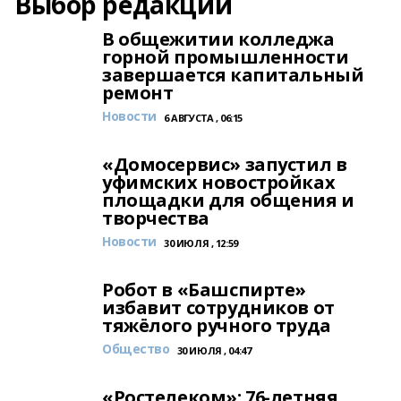
Выбор редакции
В общежитии колледжа
горной промышленности
завершается капитальный
ремонт
Новости
6 АВГУСТА , 06:15
«Домосервис» запустил в
уфимских новостройках
площадки для общения и
творчества
Новости
30 ИЮЛЯ , 12:59
Робот в «Башспирте»
избавит сотрудников от
тяжёлого ручного труда
Общество
30 ИЮЛЯ , 04:47
«Ростелеком»: 76-летняя