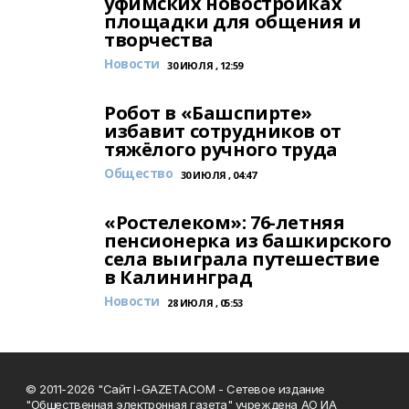
уфимских новостройках
площадки для общения и
творчества
Новости
30 ИЮЛЯ , 12:59
Робот в «Башспирте»
избавит сотрудников от
тяжёлого ручного труда
Общество
30 ИЮЛЯ , 04:47
«Ростелеком»: 76-летняя
пенсионерка из башкирского
села выиграла путешествие
в Калининград
Новости
28 ИЮЛЯ , 05:53
© 2011-2026 "Сайт I-GAZETA.COM - Сетевое издание
"Общественная электронная газета" учреждена АО ИА