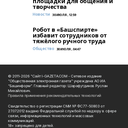
площадки для общения и
творчества
Новости
30 ИЮЛЯ , 12:59
Робот в «Башспирте»
избавит сотрудников от
тяжёлого ручного труда
Общество
30 ИЮЛЯ , 04:47
© 2011-2026 "Сайт I-GAZETA.COM - Сетевое издание
"Общественная электронная газета" учреждена АО ИА
"Башинформ". Главный редактор: Шарафутдинов Руслан
Михайлович.
Правила применения рекомендательных технологий
Свидетельство о регистрации СМИ № ФС77-50803 от
27.07.2012 выдано Федеральной службой по надзору в сфере
связи, информационных технологий и массовых
коммуникаций.
18+ запрещено для детей.