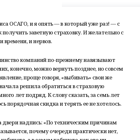
са ОСАГО, и я опять — в который уже раз! — с
 получить заветную страховку. И желательно с
 времени, и нервов.
шинство компаний по-прежнему навязывают
их, конечно, можно вернуть позднее, но совсем
аявление, проще говоря, «выбивать» свои же
 начала решила обратиться в страховую
ного лет подряд. К слову сказать, за семь лет
ь порядочная скидка и терять ее не хотелось.
а двери надпись: «По техническим причинам
казывается, почему очереди практически нет,
 кабинета, а в самом кабинете, как это ни