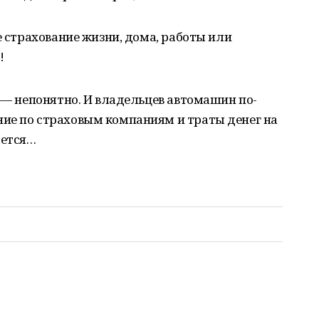
е страхование жизни, дома, работы или
!
т — непонятно. И владельцев автомашин по-
ие по страховым компаниям и траты денег на
ается…