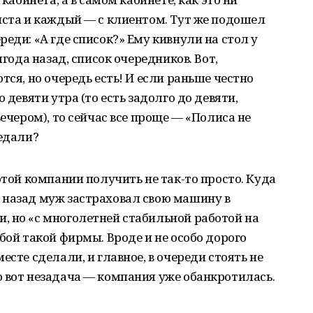
иста и каждый — с клиентом. Тут же подошел
еди: «А где список?» Ему кивнули на стол у
лгода назад, список очередников. Вот,
тся, но очередь есть! И если раньше честно
 девяти утра (то есть задолго до девяти,
вечером), то сейчас все проще — «Полиса не
оедали?
этой компании получить не так-то просто. Куда
 назад муж застраховал свою машину в
, но «с многолетней стабильной работой на
бой такой фирмы. Вроде и не особо дорого
есте сделали, и главное, в очереди стоять не
 вот незадача — компания уже обанкротилась.