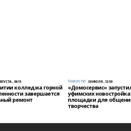
Новости
АВГУСТА , 06:15
30 ИЮЛЯ , 12:59
итии колледжа горной
«Домосервис» запустил
енности завершается
уфимских новостройка
ьный ремонт
площадки для общени
творчества