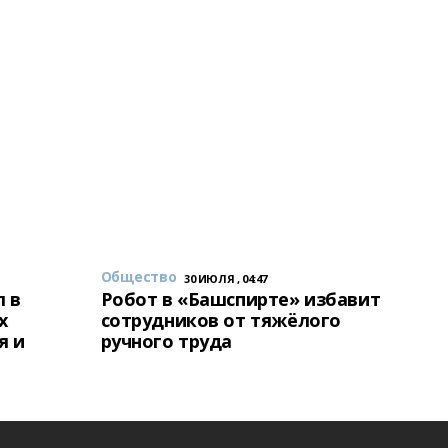
Общество
30 ИЮЛЯ , 04:47
 в
Робот в «Башспирте» избавит
х
сотрудников от тяжёлого
я и
ручного труда