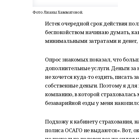
Фото Лианы Хамматовой.
Истек очередной срок действия поли
беспокойством начинаю думать, как
минимальными затратами и денег, и
Опрос знакомых показал, что боль
дополнительные услуги. Деньги за н
не хочется куда-то ездить, писать з
собственные деньги. Поэтому я для
компанию, в которой страховалась м
безаварийной езды у меня накопилос
Подхожу к кабинету страхования, н
полиса ОСАГО не выдаются». Вот, о
но несколько человек все же сидят у