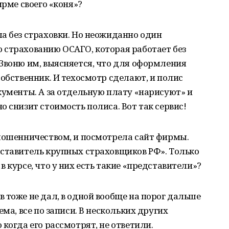
ирме своего «коня»?
а без страховки. Но неожиданно один
 страхованию ОСАГО, которая работает без
Звоню им, выясняется, что для оформления
собственник. И техосмотр сделают, и полис
кументы. А за отдельную плату «нарисуют» и
 снизит стоимость полиса. Вот так сервис!
 мошенничеством, и посмотрела сайт фирмы.
дставитель крупных страховщиков РФ». Только
 курсе, что у них есть такие «представители»?
 тоже не дал, в одной вообще на порог дальше
ма, все по записи. В нескольких других
когда его рассмотрят, не ответили.