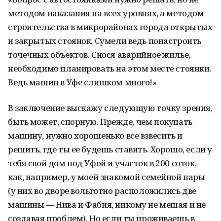
методом наказания на всех уровнях, а методом
строительства в микрорайонах города открытых
и закрытых стоянок. Сумели ведь понастроить
точечных объектов. Снося аварийное жилье,
необходимо планировать на этом месте стоянки.
Ведь машин в Уфе слишком много!»
В заключение выскажу следующую точку зрения,
быть может, спорную. Прежде, чем покупать
машину, нужно хорошенько все взвесить и
решить, где ты ее будешь ставить. Хорошо, если у
тебя свой дом под Уфой и участок в 200 соток,
как, например, у моей знакомой семейной пары
(у них во дворе вольготно расположились две
машины — Нива и Фабия, никому не мешая и не
создавая проблем). Но если ты проживаешь в