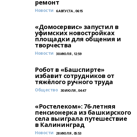
ремонт
Новости
6 АВГУСТА , 06:15
«Домосервис» запустил в
уфимских новостройках
площадки для общения и
творчества
Новости
30 ИЮЛЯ , 12:59
Робот в «Башспирте»
избавит сотрудников от
тяжёлого ручного труда
Общество
30 ИЮЛЯ , 04:47
«Ростелеком»: 76-летняя
пенсионерка из башкирского
села выиграла путешествие
в Калининград
Новости
28 ИЮЛЯ , 05:53