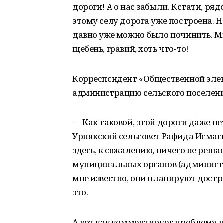
дороги! А о нас забыли. Кстати, ря
этому селу дорога уже построена. 
давно уже можно было починить. Мы
щебень, гравий, хоть что-то!
Корреспондент «Общественной элек
администрацию сельского поселени
— Как таковой, этой дороги даже не
Урнякский сельсовет Рафида Исмаги
здесь, к сожалению, ничего не реша
муниципальных органов (админист
мне известно, они планируют достро
это.
А вот как комментирует проблему