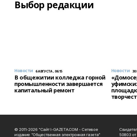
Выбор редакции
Новости
Новости
6 АВГУСТА , 06:15
30
В общежитии колледжа горной
«Домосер
промышленности завершается
уфимски
капитальный ремонт
площадк
творчест
© 2011-2026 "Сайт I-GAZETA.COM - Сетевое
Свидете
издание "Общественная электронная газета"
50803 от