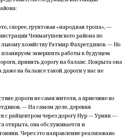
айона:
то, скорее, грунтовая «народная тропа», —
нистрации Чекмагушевского района по
льному хозяйству Ратмир Фахретдинов. — Но
и планируем завершить работы в будущем
ороги, принять дорогу на баланс. Покрыта она
а даже на балансе такой дороги у нас не
ствие дороги не сами жители, а приезжие из
тдинов. — На самом деле, деревня
я с райцентром через дорогу Нур — Урняк —
га открыта, она обслуживается и
оянии. Через это направление реализовано