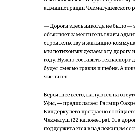
администрации Чекмагушевского р
— Дороги здесь никогда не было — э
объясняет заместитель главы адми
строительству и жилищно-коммуна
мы потихоньку делаем эту дорогу 
году. Нужно составить техпаспорт д
будет смесью гравия и щебня. А пок
числится.
Вероятнее всего, жалуются на отсут
Уфы, — предполагает Ратмир Фахре
Киндеркулево прекрасно сообщаетс
Чекмагуш (22 километра). Эта доро
поддерживается в надлежащем сост