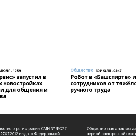
Общество
 ИЮЛЯ , 12:59
30 ИЮЛЯ , 04:47
вис» запустил в
Робот в «Башспирте» 
х новостройках
сотрудников от тяжёл
и для общения и
ручного труда
ва
льство о регистрации СМИ № ФС77-
Общественная электрогаз
 27.07.2012 выдано Федеральной
первой электронной газе