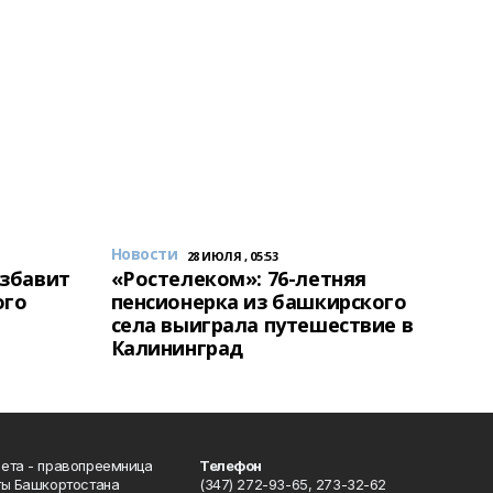
Новости
28 ИЮЛЯ , 05:53
избавит
«Ростелеком»: 76-летняя
ого
пенсионерка из башкирского
села выиграла путешествие в
Калининград
ета - правопреемница
Телефон
ты Башкортостана
(347) 272-93-65, 273-32-62