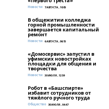
«Первого Треста»
Новости
7 АВГУСТА , 10:05
В общежитии колледжа
горной промышленности
завершается капитальный
ремонт
Новости
6 АВГУСТА , 06:15
«Домосервис» запустил в
уфимских новостройках
площадки для общения и
творчества
Новости
30 ИЮЛЯ , 12:59
Робот в «Башспирте»
избавит сотрудников от
тяжёлого ручного труда
Общество
30 ИЮЛЯ , 04:47