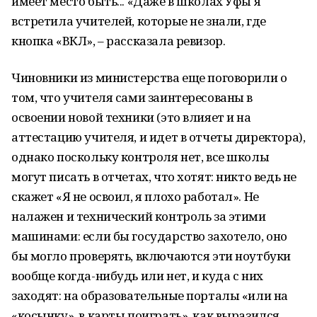
имеет место быть... «Даже в школах Уфы я
встретила учителей, которые не знали, где
кнопка «ВКЛ», – рассказала ревизор.
Чиновники из министерства еще поговорили о
том, что учителя сами заинтересованы в
освоении новой техники (это влияет и на
аттестацию учителя, и идет в отчеты директора),
однако поскольку контроля нет, все школы
могут писать в отчетах, что хотят: никто ведь не
скажет «Я не освоил, я плохо работал». Не
налажен и технический контроль за этими
машинами: если бы государство захотело, оно
бы могло проверять, включаются эти ноутбуки
вообще когда-нибудь или нет, и куда с них
заходят: на образовательные порталы «или на
«косынку», в карты поиграть», как выразился