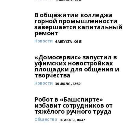
В общежитии колледжа
горной промышленности
завершается капитальный
ремонт
Новости
6 АВГУСТА , 06:15
«Домосервис» запустил в
уфимских новостройках
площадки для общения и
творчества
Новости
30 ИЮЛЯ , 12:59
Робот в «Башспирте»
избавит сотрудников от
тяжёлого ручного труда
Общество
30 ИЮЛЯ , 04:47