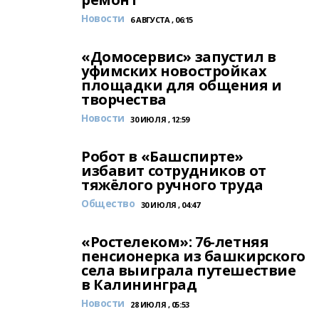
Новости
6 АВГУСТА , 06:15
«Домосервис» запустил в
уфимских новостройках
площадки для общения и
творчества
Новости
30 ИЮЛЯ , 12:59
Робот в «Башспирте»
избавит сотрудников от
тяжёлого ручного труда
Общество
30 ИЮЛЯ , 04:47
«Ростелеком»: 76-летняя
пенсионерка из башкирского
села выиграла путешествие
в Калининград
Новости
28 ИЮЛЯ , 05:53