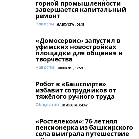
горной промышленности
завершается капитальный
ремонт
Новости
6 АВГУСТА , 06:15
«Домосервис» запустил в
уфимских новостройках
площадки для общения и
творчества
Новости
30 ИЮЛЯ , 12:59
Робот в «Башспирте»
избавит сотрудников от
тяжёлого ручного труда
Общество
30 ИЮЛЯ , 04:47
«Ростелеком»: 76-летняя
пенсионерка из башкирского
села выиграла путешествие