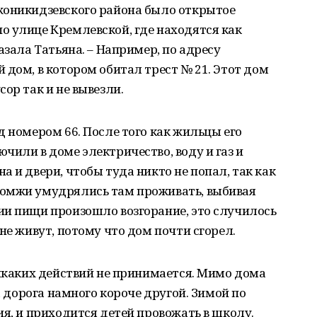
жоникидзевского района было открытое
о улице Кремлевской, где находятся как
азала Татьяна. – Например, по адресу
 дом, в котором обитал трест № 21. Этот дом
ор так и не вывезли.
д номером 66. После того как жильцы его
чили в доме электричество, воду и газ и
 и двери, чтобы туда никто не попал, так как
бомжи умудрялись там проживать, выбивая
ии пищи произошло возгорание, это случилось
не живут, потому что дом почти сгорел.
никаких действий не принимается. Мимо дома
та дорога намного короче другой. Зимой по
ия, и приходится детей провожать в школу.