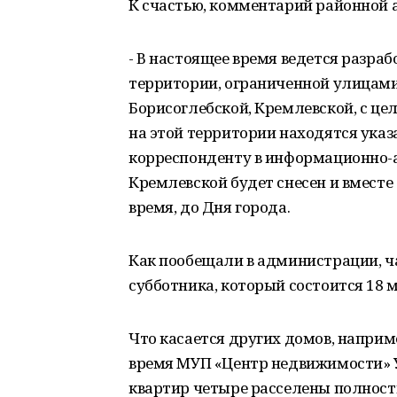
К счастью, комментарий районной
- В настоящее время ведется разра
территории, ограниченной улицами
Борисоглебской, Кремлевской, с ц
на этой территории находятся указ
корреспонденту в информационно-а
Кремлевской будет снесен и вместе
время, до Дня города.
Как пообещали в администрации, ча
субботника, который состоится 18 м
Что касается других домов, наприме
время МУП «Центр недвижимости» У
квартир четыре расселены полность