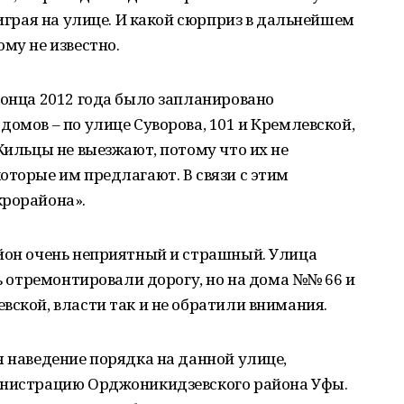
 играя на улице. И какой сюрприз в дальнейшем
му не известно.
конца 2012 года было запланировано
домов – по улице Суворова, 101 и Кремлевской,
Жильцы не выезжают, потому что их не
оторые им предлагают. В связи с этим
крорайона».
айон очень неприятный и страшный. Улица
сь отремонтировали дорогу, но на дома №№ 66 и
вской, власти так и не обратили внимания.
я наведение порядка на данной улице,
инистрацию Орджоникидзевского района Уфы.