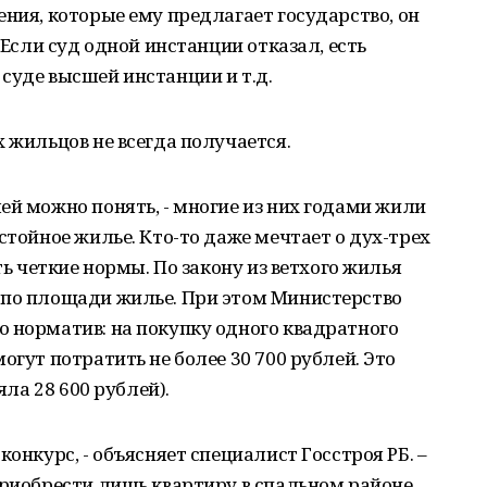
ения, которые ему предлагает государство, он
 Если суд одной инстанции отказал, есть
суде высшей инстанции и т.д.
 жильцов не всегда получается.
ей можно понять, - многие из них годами жили
стойное жилье. Кто-то даже мечтает о дух-трех
ть четкие нормы. По закону из ветхого жилья
 по площади жилье. При этом Министерство
 норматив: на покупку одного квадратного
огут потратить не более 30 700 рублей. Это
яла 28 600 рублей).
конкурс, - объясняет специалист Госстроя РБ. –
приобрести лишь квартиру в спальном районе,