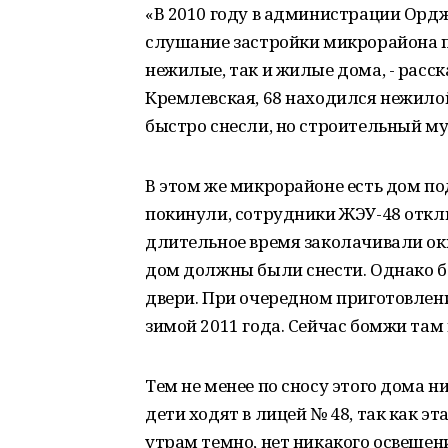
«В 2010 году в администрации Орд
слушание застройки микрорайона п
нежилые, так и жилые дома, - расск
Кремлевская, 68 находился нежилой
быстро снесли, но строительный мус
В этом же микрорайоне есть дом по
покинули, сотрудники ЖЭУ-48 отклю
длительное время заколачивали окна
дом должны были снести. Однако 
двери. При очередном приготовлен
зимой 2011 года. Сейчас бомжи там 
Тем не менее по сносу этого дома 
дети ходят в лицей № 48, так как э
утрам темно, нет никакого освещен