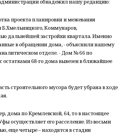
 администрации обнадежил нашу редакцию:
ботка проекта планировки и межевания
 Б.Хмельницкого, Коммунаров,
елью дальнейшей застройки квартала. Именно
анные в обращении дома, - объяснили нашему
налитическом отделе. - Дом № 66 по
 с остатками 68-го дома вывезен в ближайшее
сть строительного мусора будет убрана в ходе
ая.
р, дома по Кремлевской, 64, то в настоящее
фы осуществляет его расселение. Из восьми
ю, еще четыре – находятся в стадии