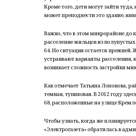
Кроме того, дети могут зайти туда,
может преподнести это здание, нико
Важно, что в этом микрорайоне до 
расселение жильцов из полупустых 
64. Но ситуация остается прежней. 
устраивают варианты расселения, к
возникает сложность застройки ми
Как отмечает Татьяна Лопонова, р
темная, тупиковая. В 2012 году зде
68, расположенные на улице Кремле
Чтобы узнать, когда же планируетс
«Электрогазета» обратилась в адм