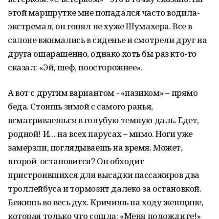
этой маршрутке мне попадался часто водила-
экстремал, он гонял не хуже Шумахера. Все в
салоне вжимались в сиденье и смотрели друг на
друга ошарашенно, однако хоть бы раз кто-то
сказал: «Эй, шеф, поосторожнее».
А вот с другим вариантом - «пазиком» – прямо
беда. Стоишь зимой с самого ранья,
всматриваешься в голубую темную даль. Едет,
родной! И… на всех парусах – мимо. Ноги уже
замерзли, поглядываешь на время. Может,
второй остановится? Он обходит
пристроившихся для высадки пассажиров два
троллейбуса и тормозит далеко за остановкой.
Бежишь во весь дух. Кричишь на ходу женщине,
которая только что сошла: «Меня подождите!»