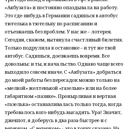
«Акбузата» и постоянно опаздывала на работу.
Это где-нибудь в Германии садишься в автобус
тютелька в тютельку по расписанию и
отъезжаешь без проблем. У нас же – лотерея.
Сегодня, скажем, вытянула счастливый билетик.
Только подрулила к остановке – и тут же твой
автобус. Садишься, доезжаешь вовремя. Все
довольны: и ты, и начальство. Однако чаще всего
выходило совсем иначе. С «Акбузата» добраться
до моей работы без пересадок можно только на
«мелкой» желтенькой «газельке» или на более
габаритном «пазике». Пронырливая и верткая
«газелька» останавливалась только тогда, когда
требовалось кого-нибудь высадить. Ура! Значит,
джекпот, я доберусь в два раза быстрее и с
ветерком. «С ветерком» - это в точку сказано. На