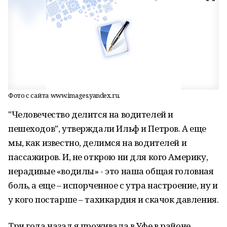
Фото с сайта www.images.yandex.ru.
"Человечество делится на водителей и
пешеходов", утверждали Ильф и Петров. А еще
мы, как известно, делимся на водителей и
пассажиров. И, не открою ни для кого Америку,
нерадивые «водилы» - это наша общая головная
боль, а еще – испорченное с утра настроение, ну и
у кого постарше – тахикардия и скачок давления.
Три года назад я проживала в Уфе в районе