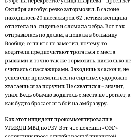
в Уфе, на перекрестке улица Шафиева - проспект
Октября автобус резко затормозил. В салоне
находилось 20 пассажиров. 62-летняя женщина
отлетела на сиденье и сломала ребра. Вот так:
отправилась по делам, а попала в больницу.
Вообще, если кто не заметил, почему-то
водители предпочитают трогаться с места
рывками и точно так же тормозить, нисколько не
считаясь с пассажирами. Заходишь в салон и, не
успев еще приземлиться на сиденье, судорожно
хватаешься за поручни. Не схватился – значит,
упал. Ведь обычно водитель с места не трогает, а
как будто бросается в бой на амбразуру.
Как этот инцидент прокомментировали в
УГИБДД МВД по РБ? Вот что пояснил «ОЭГ»
сотрудник пресс-службы республиканской