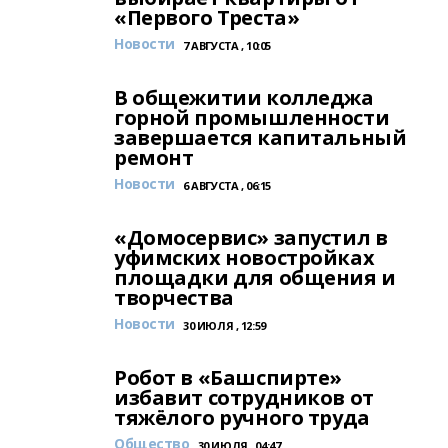
«Первого Треста»
Новости
7 АВГУСТА , 10:05
В общежитии колледжа
горной промышленности
завершается капитальный
ремонт
Новости
6 АВГУСТА , 06:15
«Домосервис» запустил в
уфимских новостройках
площадки для общения и
творчества
Новости
30 ИЮЛЯ , 12:59
Робот в «Башспирте»
избавит сотрудников от
тяжёлого ручного труда
Общество
30 ИЮЛЯ , 04:47