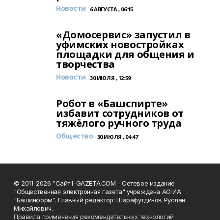
Новости
6 АВГУСТА , 06:15
«Домосервис» запустил в
уфимских новостройках
площадки для общения и
творчества
Новости
30 ИЮЛЯ , 12:59
Робот в «Башспирте»
избавит сотрудников от
тяжёлого ручного труда
Общество
30 ИЮЛЯ , 04:47
© 2011-2026 "Сайт I-GAZETA.COM - Сетевое издание
"Общественная электронная газета" учреждена АО ИА
"Башинформ". Главный редактор: Шарафутдинов Руслан
Михайлович.
Правила применения рекомендательных технологий