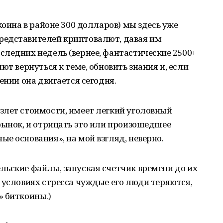
коина в районе 300 долларов) мы здесь уже
редставителей криптовалют, давая им
ледних недель (вернее, фантастические 2500+
ют вернуться к теме, обновить знания и, если
ении она двигается сегодня.
злет стоимости, имеет легкий уголовный
рынок, и отрицать это или произошедшее
е основания», на мой взгляд, неверно.
льские файлы, запуская счетчик времени до их
 условиях стресса чуждые его люди теряются,
» биткоины.)