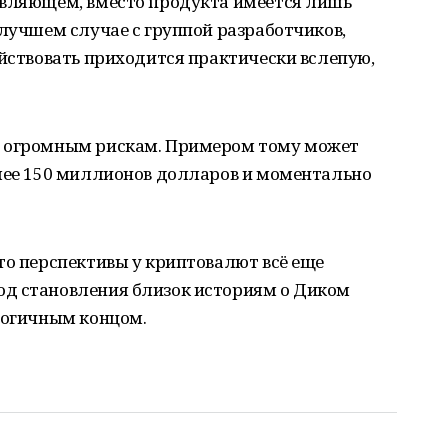
авляющем, вместо продукта имеется лишь
 лучшем случае с группой разработчиков,
ействовать приходится практически вслепую,
н огромным рискам. Примером тому может
олее 150 миллионов долларов и моментально
то перспективы у криптовалют всё еще
д становления близок историям о Диком
логичным концом.