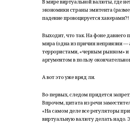
В мире виртуальной валюты, где н
экономики страны эмитента (размер 
падение провоцируется хакерами?!
Выходит, что так. На фоне давнег
мира (одна из причин неприязни —
террористами, «черным рынком» и п
аргументом в пользу окончательног
А вот это уже вряд ли.
Во-первых, следом придется запрет
Впрочем, цитата из речи заместите
«На самом деле все регуляторы при
виртуальную валюту делать надо. Э