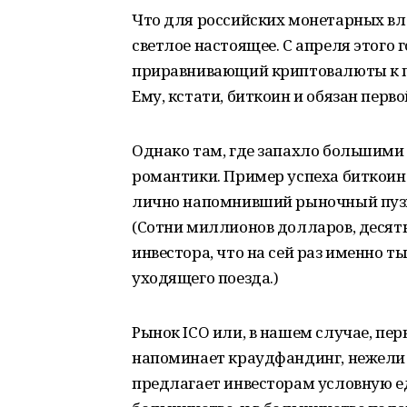
Что для российских монетарных вла
светлое настоящее. С апреля этого г
приравнивающий криптовалюты к п
Ему, кстати, биткоин и обязан перв
Однако там, где запахло большими 
романтики. Пример успеха биткоин
лично напомнивший рыночный пузы
(Сотни миллионов долларов, десят
инвестора, что на сей раз именно т
уходящего поезда.)
Рынок ICO или, в нашем случае, пе
напоминает краудфандинг, нежели с
предлагает инвесторам условную ед