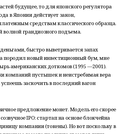
стей будущее, то для японского регулятора
ода в Японии действует закон,
латежным средствам классического образца.
ой волной грандиозного подъема.
деньгами, быстро выветривается запах
а породил новый инвестиционный бум, мне
рь американских доткомов (1995 —2001).
ки компаний пустышек и неистребимая вера
ы успеешь заскочить в последний вагон
рвичное предложение монет. Модель его скорее
озвучное IPO: стартап на основе блокчейна
иницу компании (токены). Но вот поскольку в