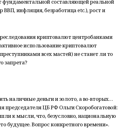
ет фундаментальной составляющей реальной
ВВП, инфляция, безработица etc.), рост и
о преследования криптовалют центробанками
 активное использование криптовалют
реступниками всех мастей) не станет ли то
о запрета?
ить наличные деньги и золото, а во-вторых…
ля председателя ЦБ РФ Ольги Скоробогатовой:
шли к мысли, что, безусловно, национальную
то будущее. Вопрос конкретного времени».