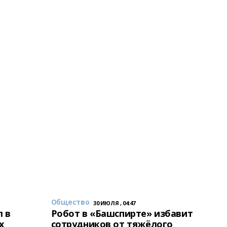
Общество
30 ИЮЛЯ , 04:47
 в
Робот в «Башспирте» избавит
х
сотрудников от тяжёлого