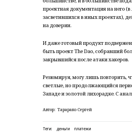
большинстве, и в большинстве под
проектная документация на него (в
засветившихся в иных проектах), д
на доверии.
И даже готовый продукт подверже
быть проект The Dao, собравший б
закрывшийся после атаки хакеров.
Резюмируя, могу лишь повторить, ч
светлые, но продолжающийся перио
Западе и золотой лихорадке. С ана
Автор:
Тарарако Сергей
Теги:
деньги
платежи