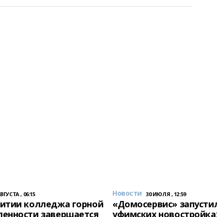
Новости
АВГУСТА , 06:15
30 ИЮЛЯ , 12:59
итии колледжа горной
«Домосервис» запустил
енности завершается
уфимских новостройка