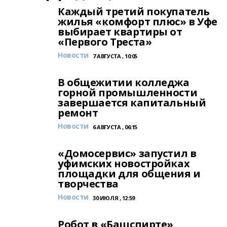
Каждый третий покупатель
жилья «комфорт плюс» в Уфе
выбирает квартиры от
«Первого Треста»
Новости
7 АВГУСТА , 10:05
В общежитии колледжа
горной промышленности
завершается капитальный
ремонт
Новости
6 АВГУСТА , 06:15
«Домосервис» запустил в
уфимских новостройках
площадки для общения и
творчества
Новости
30 ИЮЛЯ , 12:59
Робот в «Башспирте»