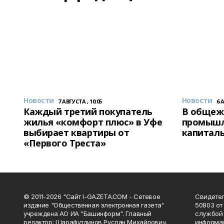
Новости
Новости
7 АВГУСТА , 10:05
6 
Каждый третий покупатель
В общеж
жилья «комфорт плюс» в Уфе
промышл
выбирает квартиры от
капитал
«Первого Треста»
© 2011-2026 "Сайт I-GAZETA.COM - Сетевое
Свидете
издание "Общественная электронная газета"
50803 от
учреждена АО ИА "Башинформ". Главный
службой 
редактор: Шарафутдинов Руслан Михайлович.
информац