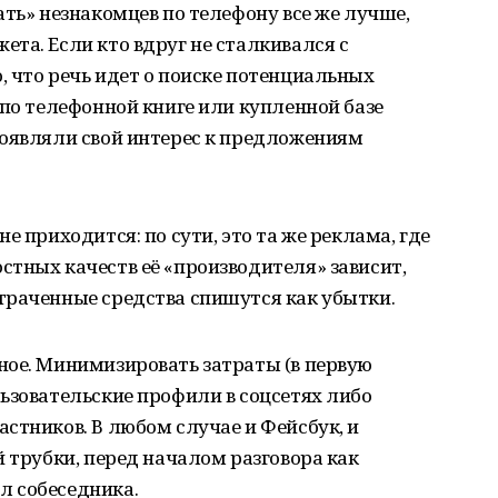
ать» незнакомцев по телефону все же лучше,
та. Если кто вдруг не сталкивался с
 что речь идет о поиске потенциальных
 по телефонной книге или купленной базе
роявляли свой интерес к предложениям
е приходится: по сути, это та же реклама, где
тных качеств её «производителя» зависит,
траченные средства спишутся как убытки.
ное. Минимизировать затраты (в первую
ьзовательские профили в соцсетях либо
стников. В любом случае и Фейсбук, и
й трубки, перед началом разговора как
л собеседника.