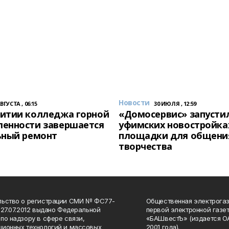
Новости
АВГУСТА , 06:15
30 ИЮЛЯ , 12:59
итии колледжа горной
«Домосервис» запустил
енности завершается
уфимских новостройка
ьный ремонт
площадки для общени
творчества
льство о регистрации СМИ № ФС77-
Общественная электрогаз
 27.07.2012 выдано Федеральной
первой электронной газе
по надзору в сфере связи,
«БАШвестЪ» (издается О
ионных технологий и массовых
2001 года).