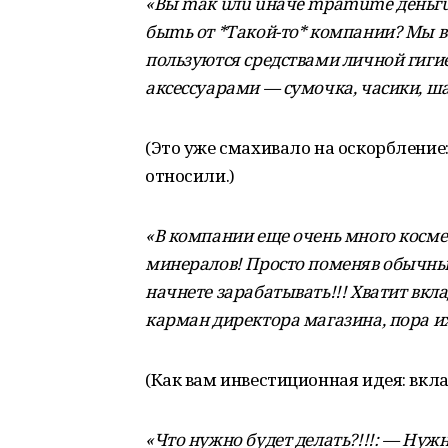
«Вы maк uлu uнaчe mpamume дeньгu
быmь от *Такой-то* компании? Мы в
пользуются средствами личной гиги
аксессуарами — сумочка, часики, 
(Это уже смахивало на оскорбление
относили.)
«В компании еще очень много космет
минералов! Просто поменяв обычный
начнете зарабатывать!!! Хватит вкл
карман директора магазина, пора их 
(Как вам инвестиционная идея: вкла
«Что нужно будет делать?!!!: — Нуж