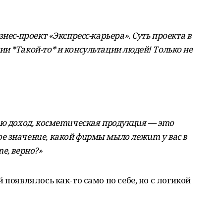
нес-проект «Экспресс-карьера». Суть проекта в
и *Такой-то* и консультации людей! Только не
aю дoхoд, кocмemuчecкaя пpoдукцuя — эmo
e знaчeнue, кaкoй фupмы мылo лeжum у вac в
e, вepнo?»
 появлялось как-то само по себе, но с логикой