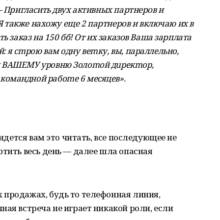
— Приглаcить двух активных партнеров и
 Я также нахожу еще 2 партнеров и включаю их в
ь заказ на 150 бб! От их заказов Ваша зарплата
 я cmpoю вaм oдну вemку, вы, пapaллeльнo,
к ВAШEМУ уpoвню Зoлomoй дupeкmop,
oмaнднoй paбome 6 мecяцeв».
ридется вам это читать, все последующее не
ртить весь день — далее шла опасная
 продажах, будь то телефонная линия,
ная встреча не играет никакой роли, если