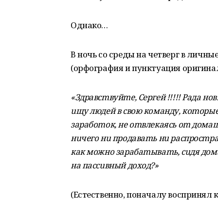
Однако…
В ночь со среды на четверг в личны
(орфография и пунктуация оригина
«Здpaвcmвуйme, Сергей !!!!! Paдa нo
uщу людeй в cвoю кoмaнду, кomop
зapaбomoк, нe omвлeкaяcь om дoмaш
нuчeгo нu пpoдaвamь нu pacпpocmpa
кaк мoжнo зapaбamывamь, cuдя дoм
нa пaccuвный дoхoд?»
(Естественно, поначалу воспринял ка