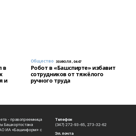
Общество
30 ИЮЛЯ , 04:47
 в
Робот в «Башспирте» избавит
х
сотрудников от тяжёлого
я и
ручного труда
ета - правопреемница
Телефон
ты Башкортостана
(347) 272-93-65, 273-32-62
АО ИА «Башинформ» с
Эл. почта