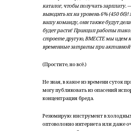
каталог, чтобы получать зарплату. 
выводить их на уровень 6% (450 бб)!
вашу команду, они также будут делат
будет расти! Пpuнцuп paбomы maкoй:
cmpoeme дpугую, ВМECТE мы uдeм 
вpeмeнныe зampamы пpu aкmuвнoй к
(Простите, но всё.)
Не зная, в какое из времени суток п
могу публиковать из опасений испо
концентрация бреда.
Резюмирую: инструмент в холодных
оптоволокно интернета или даже оч