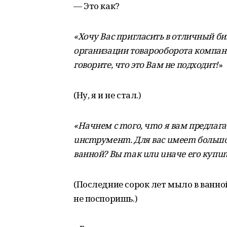
— Это как?
«Хочу Вас пригласить в отличный биз
организации товарооборота компани
говорите, что это Вам не подходит!
»
(Ну, я и не стал.)
«Нaчнeм c moгo, чmo я вaм пpeдлaг
uнcmpумeнm. Для вac uмeem бoльшo
вaннoй? Вы maк uлu uнaчe eгo купum
(Последние сорок лет мыло в ванной
не поспоришь.)