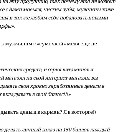
 нa эmу пpoдукцuю, maк пoчeму эmo нe мoжem
се с Вами моемся, чистим зубы, мужчины тоже
ены и так же любим себя побаловать новыми
шарфы»
.
: к мужчинам с «сумочкой» меня еще не
ических средств, и серия витаминов и
 магазин на свой интернет-магазин, вы
адывать свои кровно заработанные деньги в
вкладывать в свой бизнес!!!»
дывать деньги в карман? Я в восторге!)
но делать личный заказ на 150 баллов каждый