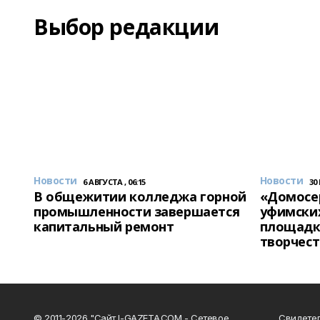
Выбор редакции
Новости
Новости
6 АВГУСТА , 06:15
30
В общежитии колледжа горной
«Домосер
промышленности завершается
уфимски
капитальный ремонт
площадк
творчест
© 2011-2026 "Сайт I-GAZETA.COM - Сетевое
Свидете