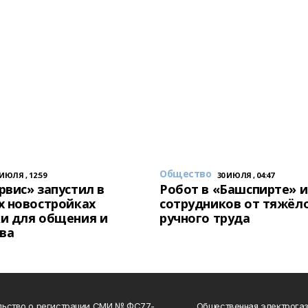
Общество
 ИЮЛЯ , 12:59
30 ИЮЛЯ , 04:47
вис» запустил в
Робот в «Башспирте» 
х новостройках
сотрудников от тяжёл
и для общения и
ручного труда
ва
льство о регистрации СМИ № ФС77-
Общественная электрогаз