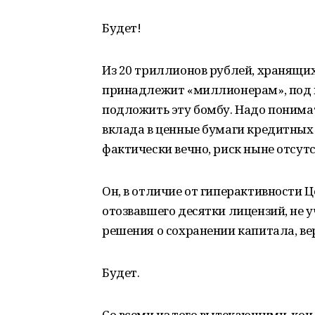
Будет!
Из 20 триллионов рублей, хранящих
принадлежит «миллионерам», под 
подложить эту бомбу. Надо понима
вклада в ценные бумаги кредитных
фактически вечно, риск ныне отсутс
Он, в отличие от гиперактивности 
отозвавшего десятки лицензий, не 
решения о сохранении капитала, вер
Будет.
Со всеми из того вытекающими, ко