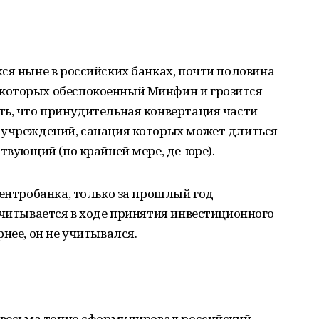
ся ныне в российских банках, почти половина
которых обеспокоенный Минфин и грозится
ть, что принудительная конвертация части
 учреждений, санация которых может длиться
твующий (по крайней мере, де-юре).
Центробанка, только за прошлый год
учитывается в ходе принятия инвестиционного
нее, он не учитывался.
и весьма точно сформулировал российский