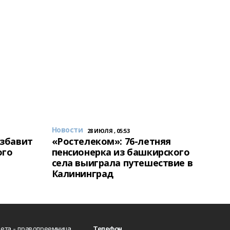
Новости
28 ИЮЛЯ , 05:53
избавит
«Ростелеком»: 76-летняя
ого
пенсионерка из башкирского
села выиграла путешествие в
Калининград
ета - правопреемница
Телефон