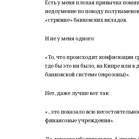
Есть у меня плохая привычка помнить
недоумение по поводу полунамеков
«стрижке» банковских вкладов.
И не у меня одного:
«То, что происходит конфискация ср
где бы это ни было, на Кипре или в 
банковской системе (еврозоны)».
Нет, даже лучше вот так:
«...это показало всю несостоятельн
финансовые учреждения».
Да, гораздо убедительнее. А знаете,