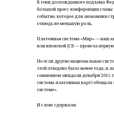
В тени долгожданного подъема Фед
большой пресс-конференции главы р
событие, которое для экономики с
отнюдь не меньшую роль.
Платежная система «Мир» — наш ан
или японской JCB — провела первую
Но если другие национальные систе
этой отведено было менее года, и, к
сомнением ожидали декабря 2015-г
система платежных карт) обещала н
системе».
И слово сдержали.