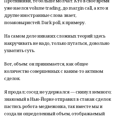
Противники, те больше молчат. Кто в своё время
уже наелся volume trading, до margin call, а кто и
другие иностранные слова знает,
позаковыристей. Dark poll, к примеру.
На самом деле никаких сложных теорий здесь
накручивать не надо, только путаться, довольно
ухватить суть.
Вот, объем: он принимается, как общее
количество совершенных с каким-то активом
сделок.
Я продал; сосед не удержался — скинул немного;
знакомый в Нью-Йорке отправил в стакан сделок
пастись робота-медвежонка, так вместе мы и
создали определенный объем, отображаемый