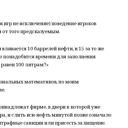
я игр не исключение) поведение игроков
 от того предсказуемым.
н вливается 10 баррелей нефти, и 15 за то же
ько понадобится времени для заполнения
м равен 100 литрам?»
циональных математиков, по моим
е.
принадлежат фирме, в двери к которой уже
а, и слить всю нефть минутой позже означало
штрафные санкции или присесть за хищение.