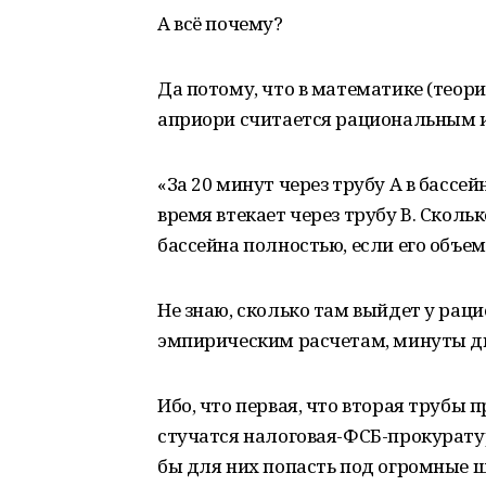
А всё почему?
Да потому, что в математике (теори
априори считается рациональным и
«За 20 минут через трубу А в бассей
время втекает через трубу B. Скол
бассейна полностью, если его объе
Не знаю, сколько там выйдет у ра
эмпирическим расчетам, минуты дв
Ибо, что первая, что вторая трубы 
стучатся налоговая-ФСБ-прокуратур
бы для них попасть под огромные 