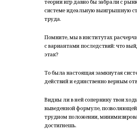
теории игр давно бы забрали с рынк
системе идеальную выигрышную ст
труда.
Помните, мы в институтах расчерч
с вариантами последствий: что выйд
этак?
То была настоящая замкнутая сист
действий и единственно верным от
Видны ли в ней сопернику твои ход
выведенной формуле, позволяющей 
трудном положении, минимизироват
достигнешь.