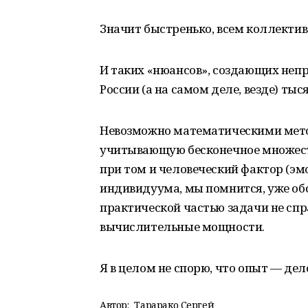
Значит быстренько, всем коллектив
И таких «нюансов», создающих непр
России (а на самом деле, везде) тыс
Невозможно математическими мето
учитывающую бесконечное множес
при том и человеческий фактор (э
индивидуума, мы помнится, уже обс
практической частью задачи не спр
вычислительные мощности.
Я в целом не спорю, что опыт — дел
Автор:
Тарарако Сергей