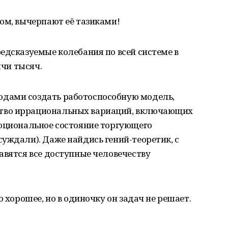
ом, вычерпают её тазиками!
едсказуемые колебания по всей системе в
ячи тысяч.
дами создать работоспособную модель,
тво иррациональных вариаций, включающих
моциональное состояние торгующего
уждали). Даже найдись гений-теоретик, с
авятся все доступные человечеству
о хорошее, но в одиночку он задач не решает.