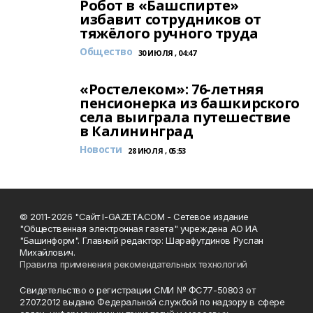
Робот в «Башспирте»
избавит сотрудников от
тяжёлого ручного труда
Общество
30 ИЮЛЯ , 04:47
«Ростелеком»: 76-летняя
пенсионерка из башкирского
села выиграла путешествие
в Калининград
Новости
28 ИЮЛЯ , 05:53
© 2011-2026 "Сайт I-GAZETA.COM - Сетевое издание
"Общественная электронная газета" учреждена АО ИА
"Башинформ". Главный редактор: Шарафутдинов Руслан
Михайлович.
Правила применения рекомендательных технологий
Свидетельство о регистрации СМИ № ФС77-50803 от
27.07.2012 выдано Федеральной службой по надзору в сфере